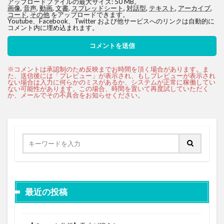
アップロードファイルの最大サイズ: 50 MB。
画像
,
音声
,
動画
,
文書
,
スプレッドシート
,
対話型
,
テキスト
,
アーカイブ
,
コード
,
その他
をアップロードできます。
Youtube、Facebook、Twitter および他サービスへのリンクは自動的に
コメント内に埋め込まれます。
最近の投稿