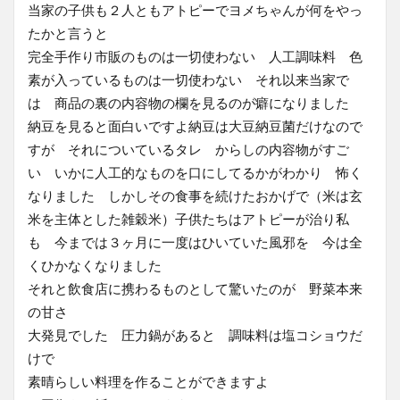
当家の子供も２人ともアトピーでヨメちゃんが何をやっ
たかと言うと
完全手作り市販のものは一切使わない 人工調味料 色
素が入っているものは一切使わない それ以来当家で
は 商品の裏の内容物の欄を見るのが癖になりました
納豆を見ると面白いですよ納豆は大豆納豆菌だけなので
すが それについているタレ からしの内容物がすご
い いかに人工的なものを口にしてるかがわかり 怖く
なりました しかしその食事を続けたおかげで（米は玄
米を主体とした雑穀米）子供たちはアトピーが治り私
も 今までは３ヶ月に一度はひいていた風邪を 今は全
くひかなくなりました
それと飲食店に携わるものとして驚いたのが 野菜本来
の甘さ
大発見でした 圧力鍋があると 調味料は塩コショウだ
けで
素晴らしい料理を作ることができますよ