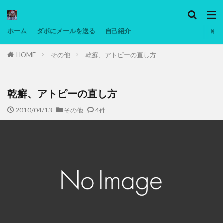
カテゴリー
ホーム
ダボにメールを送る
自己紹介
HOME
その他
乾癬、アトピーの直し方
タグ
Ninjatrader
PC
グリグリ画像
マレーシア動画
ヨーグルト
低温調理・スロークッカー
乾癬、アトピーの直し方
低糖質ダイエット
備忘録
動画
日本人村社会
2010/04/13
その他
4件
脱水シート
検索