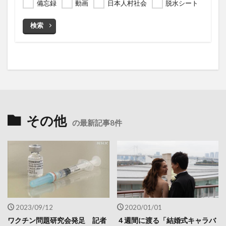
備忘録
動画
日本人村社会
脱水シート
検索
その他
の最新記事8件
2023/09/12
2020/01/01
ワクチン問題研究会発足 記者
４週間に渡る「結婚式キャラバ