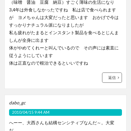
（味噌 醤油 豆腐 納豆）すごく薄味の生活になり
3,4年は外食しなかったですね 私は店で食べられます
が ヨメちゃんは大変だったと思います おかげで今は
すっかりナチュラル派になりましたが
私も疲れがたまるとインスタント製品を食べるとじんま
しんが全身に出ます
体がやめてくれーと叫んでいるので その声には素直に
従うようにしています
体は正直なので根治できるといいですね
返信
dabo_gc
2010/04/15 9:44 AM
へーー、大西さんも結構センシティブなんだ～。大変
だ。