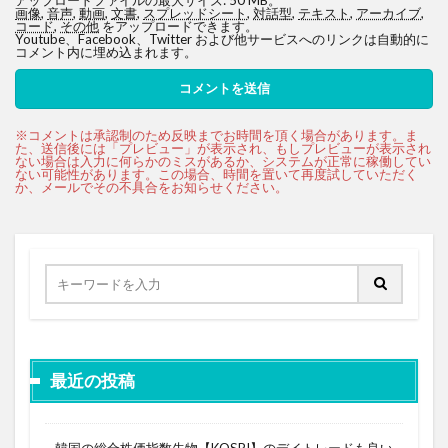
画像
,
音声
,
動画
,
文書
,
スプレッドシート
,
対話型
,
テキスト
,
アーカイブ
,
コード
,
その他
をアップロードできます。
Youtube、Facebook、Twitter および他サービスへのリンクは自動的に
コメント内に埋め込まれます。
最近の投稿
韓国の総合株価指数先物【KOSPI】のデイトレードも良い