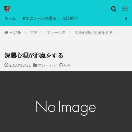
カテゴリー
ホーム
ダボにメールを送る
自己紹介
HOME
世界
マレーシア
深層心理が邪魔をする
タグ
Ninjatrader
PC
グリグリ画像
マレーシア動画
ヨーグルト
深層心理が邪魔をする
低温調理・スロークッカー
低糖質ダイエット
2010/12/21
マレーシア
0件
備忘録
動画
日本人村社会
脱水シート
検索