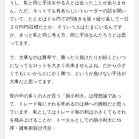
うし、私と同じ手法をやる人とは会ったことがありませ
ん。ただ、ネットでも有名らしいトレーダーの話を聞い
ていて、たとえばドル円で2円抜きを延々繰り返して一日
２０PIPS目標だとか、そういう人はたまにいるんです
が、きっと私と同じ考え方、同じ手法なんだろうとは思
ってます。
で、大事なのは勝率で、勝ったり負けたりが続くといつ
になってもロットを大きく出来ませんよね。だから小さ
くてもいいからとにかく勝つ、というか負けない手法が
大事だと思ってます。
世の中の多くの人が言う「損小利大」は理想論であっ
て、トレード毎にそれを求めるのは神への挑戦だと思っ
ています。私としてはトレード毎の利は小さくてもそれ
を積み上げることが、トータルとしての損小利大にｸs
擇・襪隼廚辰討泙后・