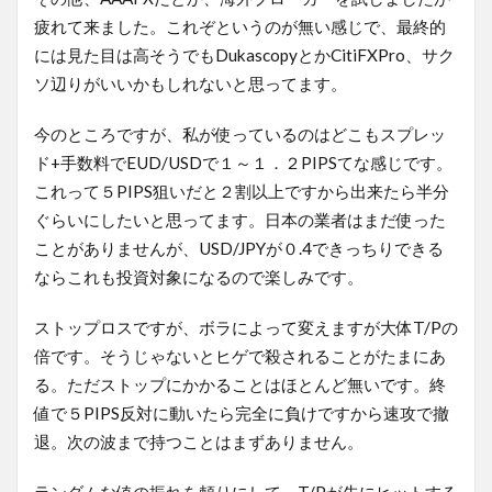
疲れて来ました。これぞというのが無い感じで、最終的
には見た目は高そうでもDukascopyとかCitiFXPro、サク
ソ辺りがいいかもしれないと思ってます。
今のところですが、私が使っているのはどこもスプレッ
ド+手数料でEUD/USDで１～１．２PIPSてな感じです。
これって５PIPS狙いだと２割以上ですから出来たら半分
ぐらいにしたいと思ってます。日本の業者はまだ使った
ことがありませんが、USD/JPYが０.4できっちりできる
ならこれも投資対象になるので楽しみです。
ストップロスですが、ボラによって変えますが大体T/Pの
倍です。そうじゃないとヒゲで殺されることがたまにあ
る。ただストップにかかることはほとんど無いです。終
値で５PIPS反対に動いたら完全に負けですから速攻で撤
退。次の波まで持つことはまずありません。
ランダムな値の振れを頼りにして、T/Pが先にヒットする