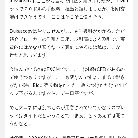
ICMarketsもここから選んで口座を開きましたが、１Mロ
ットで７０ドルの手数料。担当と話しましたが、割引交
渉はできそうです。ここはそこそこ使えそう。
Dukascopyは滑りませんがここも手数料がかかる。ただ
紹介ブローカーの割引と口座、取引高による割引で、実
質的にはかなり安くなって真剣にやるには私はここが一
番だと思ってます。
今悩んでいるのはFXCMです。ここは指数CFDがあるの
で使うつもりですが、ここも変なんですよ。まるで動き
がない時にBidに売り物をたった一枚ぶつけただけで１ピ
ップ下がるんですから。デモ口座ですが。
でも大口客には別のものが用意されていてかなりスプレ
ッドはタイトだということで、まぁ、とりあえずは開こ
うかなと。
その他、AAAFXだとか、海外ブローカーを試しましたが