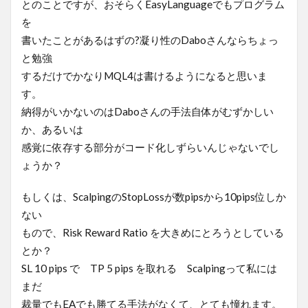
とのことですが、おそらくEasyLanguageでもプログラム
を
書いたことがあるはずの?凝り性のDaboさんならちょっ
と勉強
するだけでかなりMQL4は書けるようになると思いま
す。
納得がいかないのはDaboさんの手法自体がむずかしい
か、あるいは
感覚に依存する部分がコード化しずらいんじゃないでし
ょうか？
もしくは、ScalpingのStopLossが数pipsから10pips位しか
ない
もので、Risk Reward Ratio を大きめにとろうとしている
とか？
SL 10 pips で TP 5 pips を取れる Scalpingって私には
まだ
裁量でもEAでも勝てる手法がなくて、とても憧れます。