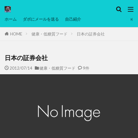
カテゴリー
ホーム
ダボにメールを送る
自己紹介
HOME
健康・低糖質フード
日本の証券会社
タグ
Ninjatrader
PC
グリグリ画像
マレーシア動画
ヨーグルト
日本の証券会社
低温調理・スロークッカー
低糖質ダイエット
2012/07/14
健康・低糖質フード
9件
備忘録
動画
日本人村社会
脱水シート
検索