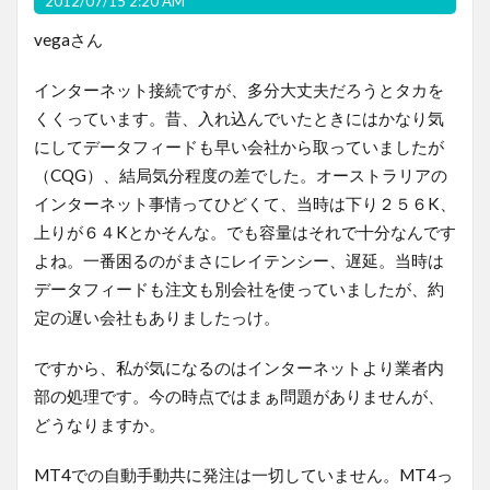
2012/07/15 2:20 AM
vegaさん
インターネット接続ですが、多分大丈夫だろうとタカを
くくっています。昔、入れ込んでいたときにはかなり気
にしてデータフィードも早い会社から取っていましたが
（CQG）、結局気分程度の差でした。オーストラリアの
インターネット事情ってひどくて、当時は下り２５６K、
上りが６４Kとかそんな。でも容量はそれで十分なんです
よね。一番困るのがまさにレイテンシー、遅延。当時は
データフィードも注文も別会社を使っていましたが、約
定の遅い会社もありましたっけ。
ですから、私が気になるのはインターネットより業者内
部の処理です。今の時点ではまぁ問題がありませんが、
どうなりますか。
MT4での自動手動共に発注は一切していません。MT4っ