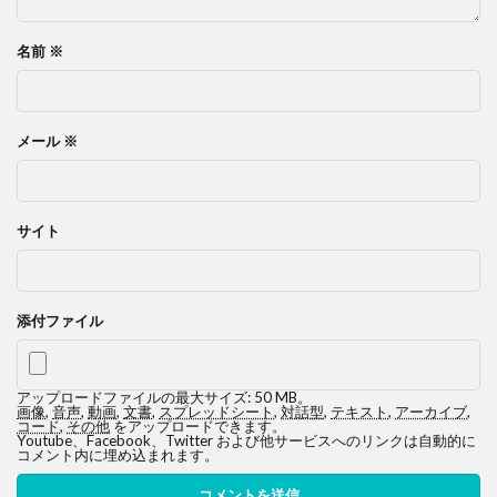
名前
※
メール
※
サイト
添付ファイル
アップロードファイルの最大サイズ: 50 MB。
画像
,
音声
,
動画
,
文書
,
スプレッドシート
,
対話型
,
テキスト
,
アーカイブ
,
コード
,
その他
をアップロードできます。
Youtube、Facebook、Twitter および他サービスへのリンクは自動的に
コメント内に埋め込まれます。