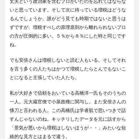
丈夫という政治家を含むプロがいたのを忘れてはならな
いと思っています。そして次に待っている増税はどうな
るんでしょうか。誰がどう見ても時期ではないと思うは
ずですが、増税すべしの原理原則から離れられないプロ
の方が圧倒的に多い。５％から８％にした時と同じです
ね。
でも安倍さんは増税しないと読む人もいる。そしてそれ
を言う多くの人たちはかつて増税したらとんでもないこ
とになると主張していた人たち。
私が大好きで信頼をおいている高橋洋一氏もそのうちの
一人。元大蔵官僚で小泉政権に関与し、また安倍さんの
懐刀と言われる人。この高橋氏は学者肌で思いつきで話
すんじゃないのね。キッチリしたデータを元に話すから
「景気が悪いから増税はしないほうが・・」みたいな短
絡的な見方とはまるで違う。