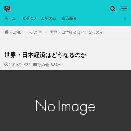
カテゴリー
ホーム
ダボにメールを送る
自己紹介
HOME
その他
世界・日本経済はどうなるのか
タグ
Ninjatrader
PC
グリグリ画像
マレーシア動画
低温調理・スロークッカー
低糖質ダイエット
備忘
世界・日本経済はどうなるのか
日本人村社会
脱水シート
2015/10/21
その他
0件
検索