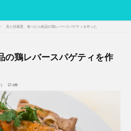
見た目最悪、食べたら絶品の鶏レバースパゲティを作った
品の鶏レバースパゲティを作
PC
グリグリ画像
マレーシア動画
ヨーグルト
低温調理・ス
備忘録
動画
日本人村社会
脱水シート
検索
む）
0件