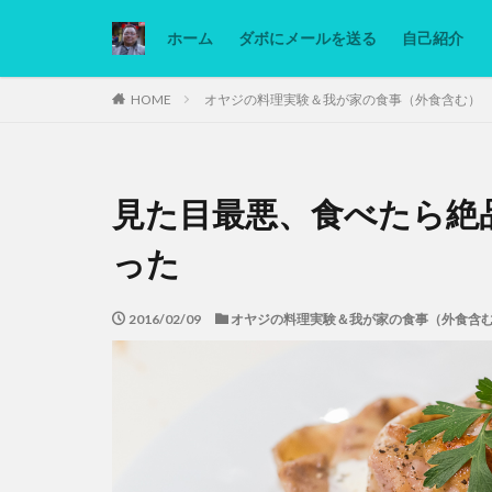
ホーム
ダボにメールを送る
自己紹介
カテゴリー
HOME
オヤジの料理実験＆我が家の食事（外食含む）
タグ
見た目最悪、食べたら絶
Ninjatrader
低糖質ダイエット
った
2016/02/09
オヤジの料理実験＆我が家の食事（外食含