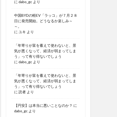
に
dabo_gc
より
中国BYDの軽EV「ラッコ」が７月２８
日に発売開始。どうなるか楽しみ～
～。
に
ユキ
より
「年寄りが富を蓄えて使わないと、景
気が悪くなって、経済が弱まってしま
う」って有り得ないでしょう
に
dabo_gc
より
「年寄りが富を蓄えて使わないと、景
気が悪くなって、経済が弱まってしま
う」って有り得ないでしょう
に
読者
より
【円安】は本当に悪いことなのか？
に
dabo_gc
より