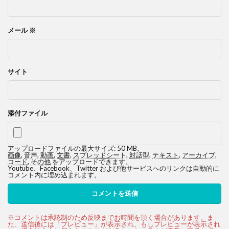
メール
※
サイト
添付ファイル
アップロードファイルの最大サイズ: 50 MB。
画像
,
音声
,
動画
,
文書
,
スプレッドシート
,
対話型
,
テキスト
,
アーカイブ
,
コード
,
その他
をアップロードできます。
Youtube、Facebook、Twitter および他サービスへのリンクは自動的に
コメント内に埋め込まれます。