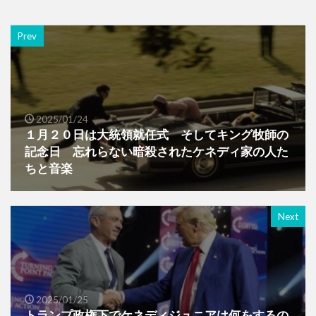
Prev
2025/01/24
１月２０日は大統領就任式 そしてキング牧師の
記念日 忘れらない暗殺されたケネディ家の人た
ちと音楽
Next
2025/01/25
トランプ政権下でケネディジュニアは何をするの