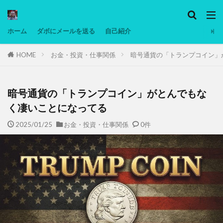
カテゴリー
ホーム
ダボにメールを送る
自己紹介
HOME
お金・投資・仕事関係
暗号通貨の「トランプコイン」
タグ
Ninjatrader
PC
グリグリ画像
マレーシア動画
ヨーグルト
暗号通貨の「トランプコイン」がとんでもな
低温調理・スロークッカー
低糖質ダイエット
く凄いことになってる
備忘録
動画
日本人村社会
脱水シート
2025/01/25
お金・投資・仕事関係
0件
検索