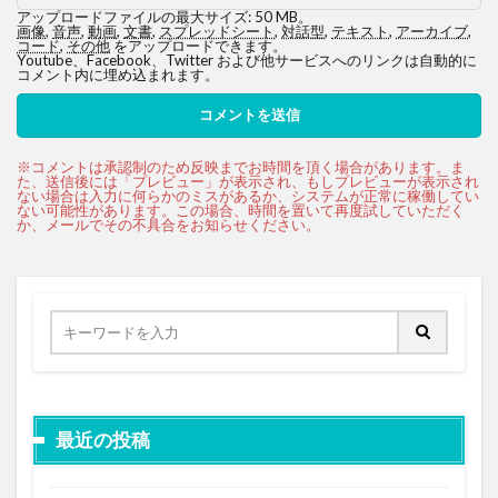
アップロードファイルの最大サイズ: 50 MB。
画像
,
音声
,
動画
,
文書
,
スプレッドシート
,
対話型
,
テキスト
,
アーカイブ
,
コード
,
その他
をアップロードできます。
Youtube、Facebook、Twitter および他サービスへのリンクは自動的に
コメント内に埋め込まれます。
最近の投稿