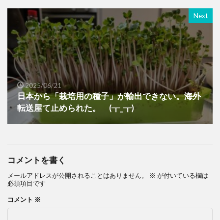
Next
2025/06/21
日本から「栽培用の種子」が輸出できない。海外
転送屋て止められた。 (┰_┰)
コメントを書く
メールアドレスが公開されることはありません。
※
が付いている欄は
必須項目です
コメント
※