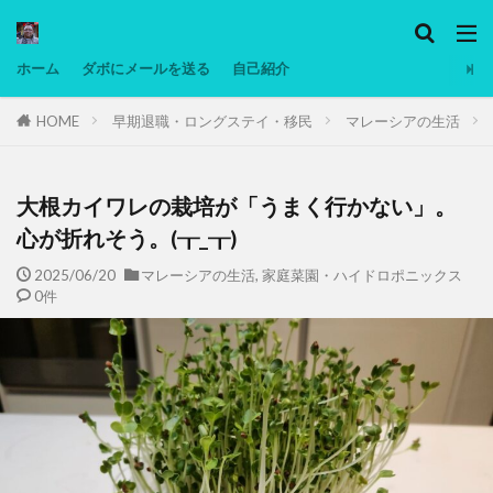
カテゴリー
ホーム
ダボにメールを送る
自己紹介
HOME
早期退職・ロングステイ・移民
マレーシアの生活
タグ
Ninjatrader
PC
グリグリ画像
マレーシア動画
ヨーグルト
大根カイワレの栽培が「うまく行かない」。
低温調理・スロークッカー
低糖質ダイエット
心が折れそう。(┰_┰)
備忘録
動画
日本人村社会
脱水シート
2025/06/20
マレーシアの生活
,
家庭菜園・ハイドロポニックス
0件
検索