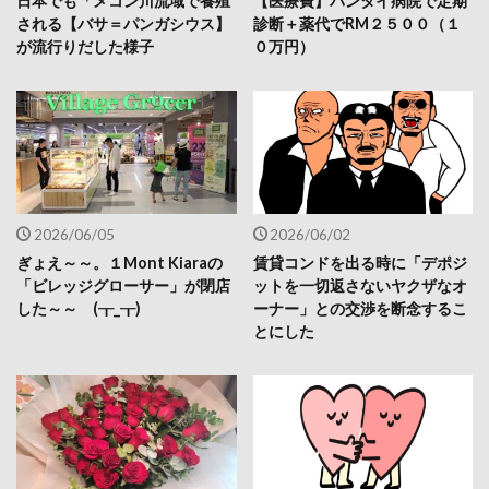
日本でも「メコン川流域で養殖
【医療費】パンタイ病院で定期
される【バサ＝パンガシウス】
診断＋薬代でRM２５００（１
が流行りだした様子
０万円）
2026/06/05
2026/06/02
ぎょえ～～。１Mont Kiaraの
賃貸コンドを出る時に「デポジ
「ビレッジグローサー」が閉店
ットを一切返さないヤクザなオ
した～～ (┰_┰)
ーナー」との交渉を断念するこ
とにした