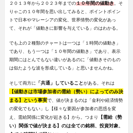
１０年間の値動き
２０１３年から２０２３年までの
。そ
りゃこの１０年間を思い出してみると、ポイントポイン
トで日本やマレーシアの変化、世界情勢の変化があっ
て、それが「値動きに影響を与えている」のはわかる。
でも上の２種類のチャートは一つは「１時間の値動き」
であり、もう一つは「１０年間の値動き」であり、表示
期間にはとんでもない違いがあるのに「値動きそのもの
は似たような波を形成している」と思いませんかね。
「共通」していること
そして両方に
がある。それは
【値動きは市場参加者の需給（勢い）によってのみ決
まる】という事実
で、値が決まるのは「金利や経済情勢
の変化でもない」し【様々な要因が参加者の思惑を変
【需給（勢
え、需給関係に変化が起きる】から。つまり
い）関係で値が決まる】のは全ての銘柄、投資対象、