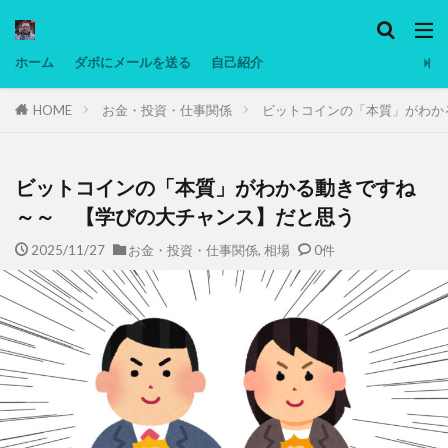
カテゴリー
ホーム
ダボにメールを送る
自己紹介
HOME
お金・投資・仕事関係
ビットコインの「本質」がわか
タグ
Ninjatrader
PC
グリグリ画像
マレーシア動画
ヨーグルト
ビットコインの「本質」がわかる動きですね
低温調理・スロークッカー
低糖質ダイエット
～～ 【学びの大チャンス】だと思う
備忘録
動画
日本人村社会
脱水シート
2025/11/27
お金・投資・仕事関係
,
相場
0件
検索