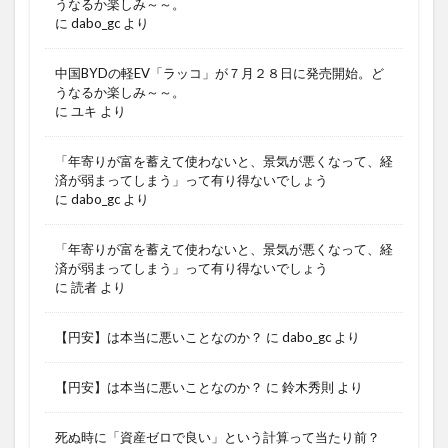
うなるか楽しみ～～。
に
dabo_gc
より
中国BYDの軽EV「ラッコ」が７月２８日に発売開始。ど
うなるか楽しみ～～。
に
ユキ
より
「年寄りが富を蓄えて使わないと、景気が悪くなって、経
済が弱まってしまう」って有り得ないでしょう
に
dabo_gc
より
「年寄りが富を蓄えて使わないと、景気が悪くなって、経
済が弱まってしまう」って有り得ないでしょう
に
読者
より
【円安】は本当に悪いことなのか？
に
dabo_gc
より
【円安】は本当に悪いことなのか？
に
鈴木秀則
より
死ぬ時に「資産ゼロで良い」という計算って当たり前？