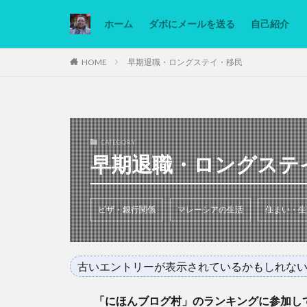
ホーム
ダボにメールを送る
自己紹介
カテゴリー
HOME
早期退職・ロングステイ・移民
タグ
Ninjatrader
CATEGORY
低糖質ダイエット
早期退職・ロングステ
ビザ・銀行関係
マレーシアの生活
住まい・生
古いエントリーが表示されているかもしれな
「にほんブログ村」のランキングに参加し