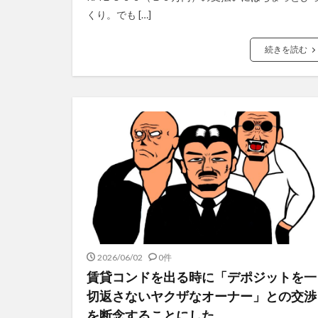
くり。でも […]
続きを読む
2026/06/02
0件
賃貸コンドを出る時に「デポジットを一
切返さないヤクザなオーナー」との交渉
を断念することにした