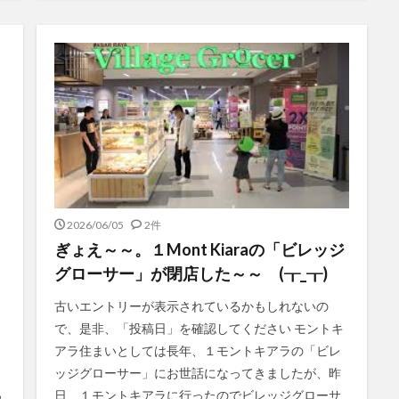
2026/06/05
2件
ぎょえ～～。１Mont Kiaraの「ビレッジ
グローサー」が閉店した～～ (┰_┰)
古いエントリーが表示されているかもしれないの
で、是非、「投稿日」を確認してください モントキ
アラ住まいとしては長年、１モントキアラの「ビレ
ッジグローサー」にお世話になってきましたが、昨
っ
日、１モントキアラに行ったのでビレッジグローサ