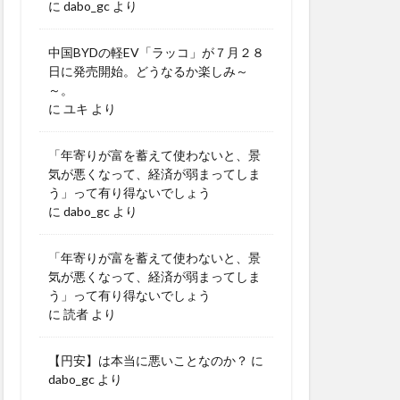
に
dabo_gc
より
中国BYDの軽EV「ラッコ」が７月２８
日に発売開始。どうなるか楽しみ～
～。
に
ユキ
より
「年寄りが富を蓄えて使わないと、景
気が悪くなって、経済が弱まってしま
う」って有り得ないでしょう
に
dabo_gc
より
「年寄りが富を蓄えて使わないと、景
気が悪くなって、経済が弱まってしま
う」って有り得ないでしょう
に
読者
より
【円安】は本当に悪いことなのか？
に
dabo_gc
より