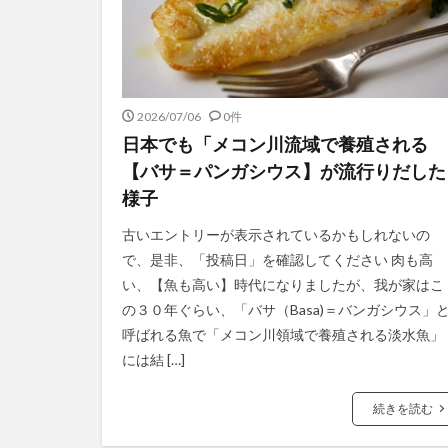
2026/07/06
0件
日本でも「メコン川流域で養殖される
【バサ＝パンガシウス】が流行りだした
様子
古いエントリーが表示されているかもしれないの
で、是非、「投稿日」を確認してください 肉も高
い、【魚も高い】時代になりましたが、我が家はこ
の３０年ぐらい、「バサ（Basa)＝バンガシウス」
呼ばれる魚で「メコン川領域で養殖される淡水魚」
には結 […]
続きを読む