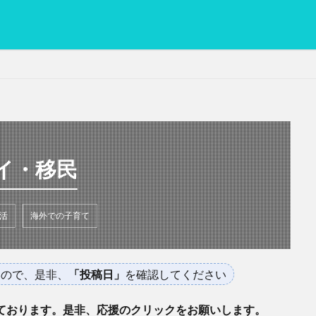
PC
グリグリ画像
マレーシア動画
ヨーグルト
低温調理・ス
備忘録
動画
日本人村社会
脱水シート
イ・移民
検索
活
海外での子育て
いので、是非、
「投稿日」
を確認してください
ております。是非、応援のクリックをお願いします。