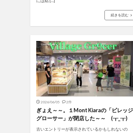
には結 […]
続きを読む
2026/06/05
2件
ぎょえ～～。１Mont Kiaraの「ビレッジ
グローサー」が閉店した～～ (┰_┰)
古いエントリーが表示されているかもしれないの