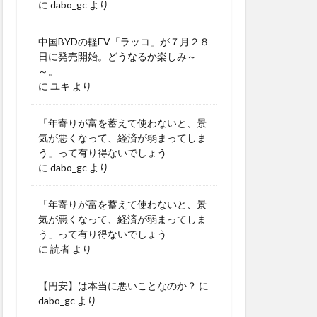
に
dabo_gc
より
中国BYDの軽EV「ラッコ」が７月２８
日に発売開始。どうなるか楽しみ～
～。
に
ユキ
より
「年寄りが富を蓄えて使わないと、景
気が悪くなって、経済が弱まってしま
う」って有り得ないでしょう
に
dabo_gc
より
「年寄りが富を蓄えて使わないと、景
気が悪くなって、経済が弱まってしま
う」って有り得ないでしょう
に
読者
より
【円安】は本当に悪いことなのか？
に
dabo_gc
より