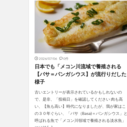
2026/07/06
0件
日本でも「メコン川流域で養殖される
【バサ＝パンガシウス】が流行りだした
様子
古いエントリーが表示されているかもしれないの
で、是非、「投稿日」を確認してください 肉も高
い、【魚も高い】時代になりましたが、我が家はこ
の３０年ぐらい、「バサ（Basa)＝バンガシウス」
呼ばれる魚で「メコン川領域で養殖される淡水魚」