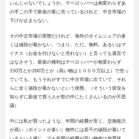
いんじゃないでしょうか。デベロッパーは相変わらずあ
の手この手で新規の客に売っているけれど、中古市場の
下げが止まらない。
その中古市場の実態だけれど、海外のタイムシェアの多
くは値段が着かない、つまり、ただ。無料。あるいはマ
イナス（お金を付けないと売れない）と言っても過言で
はなさそう。新規の権利はデベロッパーが相変わらず
150万とか200万とか（高い物は１０００万以上）で売っ
ていても、もうそれがすでに中古市場に出ていて、それ
らに全く値段が着かないという状態。（そういう状況を
知らずに新規で買う人が世の中にたくさんいるのが不思
議）
中には私が買ったような、年間の経費が安く、交換能力
が高い（ポイントが多い）物件には若干の値段が着いて
いるという感じ。でも年間の経費が高い物件は放置状