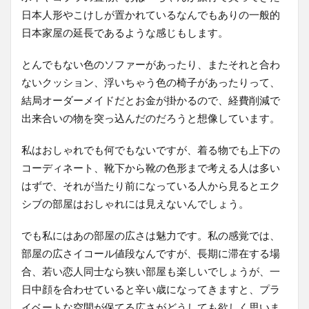
日本人形やこけしが置かれているなんでもありの一般的
日本家屋の延長であるような感じもします。
とんでもない色のソファーがあったり、またそれと合わ
ないクッション、浮いちゃう色の椅子があったりって、
結局オーダーメイドだとお金が掛かるので、経費削減で
出来合いの物を突っ込んだのだろうと想像しています。
私はおしゃれでも何でもないですが、着る物でも上下の
コーディネート、靴下から靴の色形まで考える人は多い
はずで、それが当たり前になっている人から見るとエク
シブの部屋はおしゃれには見えないんでしょう。
でも私にはあの部屋の広さは魅力です。私の感覚では、
部屋の広さイコール値段なんですが、長期に滞在する場
合、若い恋人同士なら狭い部屋も楽しいでしょうが、一
日中顔を合わせていると辛い歳になってきますと、プラ
イベートな空間が保てる広さがどうしても欲しく思いま