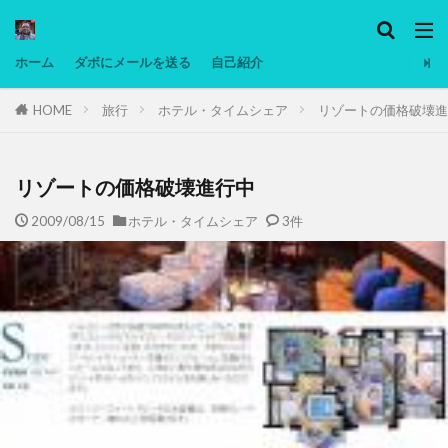
カテゴリー
ホーム
ダボにメールを送る
自己紹介
HOME
旅行
ホテル・タイムシェア
リゾートの価格破壊進
タグ
Ninjatrader
PC
グリグリ画像
マレーシア動画
ヨーグルト
リゾートの価格破壊進行中
低温調理・スロークッカー
低糖質ダイエット
2009/08/15
ホテル・タイムシェア
3件
備忘録
動画
日本人村社会
脱水シート
検索