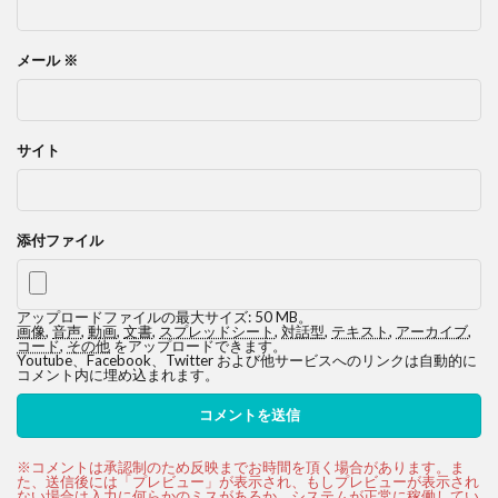
メール
※
サイト
添付ファイル
アップロードファイルの最大サイズ: 50 MB。
画像
,
音声
,
動画
,
文書
,
スプレッドシート
,
対話型
,
テキスト
,
アーカイブ
,
コード
,
その他
をアップロードできます。
Youtube、Facebook、Twitter および他サービスへのリンクは自動的に
コメント内に埋め込まれます。