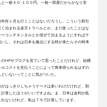
んと一枚４０-１００円。一枚一部屋だからかなり安
毎年何ヶ月も行くことはないだろうし、こういう割引
安く泊まれる楽天トラベルとか、まだ使ったことはな
ターコンチネンタルとか混ぜて泊まるようにすれば十
恐いし、それは日本を拠点にする時が来たらその時考
きのHPやブログを見ていて思ったことだけれど、結構
ャルコストを支払うことによって将来得られるはずの
んどいないってことに気がついた。
のがはっきりしちゃうケースは多いわけだけれど、割
と計算したほうがいいですよね。ま、日本は金利が低
しれないけれど、私は７％で計算しています。