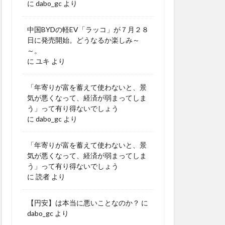
に
dabo_gc
より
中国BYDの軽EV「ラッコ」が７月２８
日に発売開始。どうなるか楽しみ～
～。
に
ユキ
より
「年寄りが富を蓄えて使わないと、景
気が悪くなって、経済が弱まってしま
う」って有り得ないでしょう
に
dabo_gc
より
「年寄りが富を蓄えて使わないと、景
気が悪くなって、経済が弱まってしま
う」って有り得ないでしょう
に
読者
より
【円安】は本当に悪いことなのか？
に
dabo_gc
より