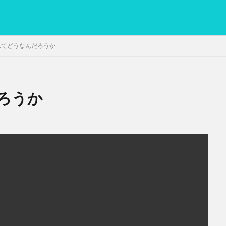
んてどうなんだろうか
ろうか
PC
グリグリ画像
マレーシア動画
ヨーグルト
低温調理・ス
備忘録
動画
日本人村社会
脱水シート
検索