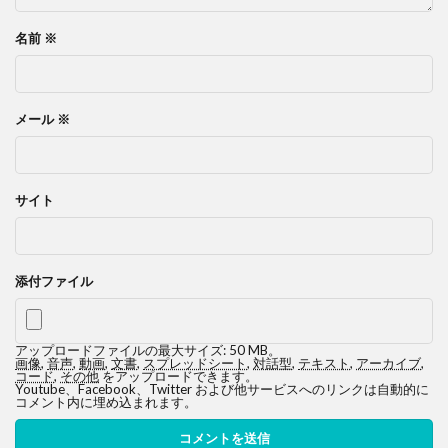
名前
※
メール
※
サイト
添付ファイル
アップロードファイルの最大サイズ: 50 MB。
画像
,
音声
,
動画
,
文書
,
スプレッドシート
,
対話型
,
テキスト
,
アーカイブ
,
コード
,
その他
をアップロードできます。
Youtube、Facebook、Twitter および他サービスへのリンクは自動的に
コメント内に埋め込まれます。