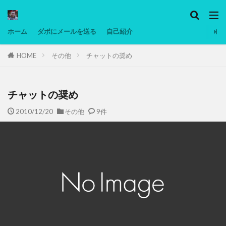
カテゴリー
ホーム
ダボにメールを送る
自己紹介
HOME
その他
チャットの奨め
タグ
Ninjatrader
PC
グリグリ画像
マレーシア動画
ヨーグルト
チャットの奨め
低温調理・スロークッカー
低糖質ダイエット
2010/12/20
その他
9件
備忘録
動画
日本人村社会
脱水シート
検索