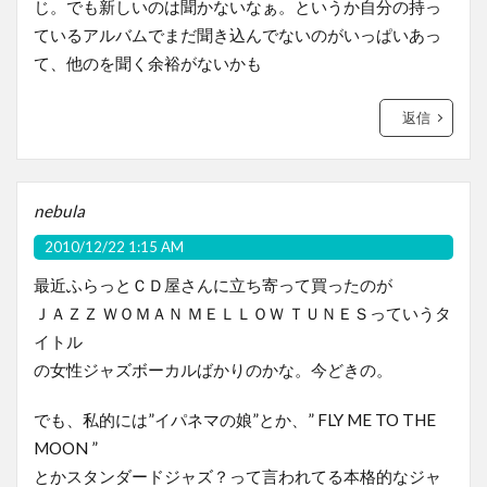
じ。でも新しいのは聞かないなぁ。というか自分の持っ
ているアルバムでまだ聞き込んでないのがいっぱいあっ
て、他のを聞く余裕がないかも
返信
nebula
2010/12/22 1:15 AM
最近ふらっとＣＤ屋さんに立ち寄って買ったのが
ＪＡＺＺ ＷＯＭＡＮ ＭＥＬＬＯＷ ＴＵＮＥＳっていうタ
イトル
の女性ジャズボーカルばかりのかな。今どきの。
でも、私的には”イパネマの娘”とか、” FLY ME TO THE
MOON ”
とかスタンダードジャズ？って言われてる本格的なジャ