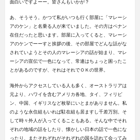
面白いですよーー。皆さんもいかが？
あ、そうそう。かつて私がいつも行く部屋に「マレーシ
アのケン」と名乗る人が来ていました。その方はペナン
在住だったと思います。部屋に入ってくると、マレーシ
アのケンでーーすと挨拶の後、その部屋でどんな話がな
されていようとその人のマレーシアの話が始まり、マレ
ーシアの宣伝で一色になって、常連はちょっと困ったこ
とがあるのですが、それはそれでＯＫの世界。
海外からアクセスしている人も多く、オーストラリアは
元より、ハワイを含むアメリカ各地、タイ、フィリピ
ン、中国、イギリスなど枚挙にいとまがありません。私
のような永住組もいれば駐在組も居ますし千差万別。そ
して時々外人が入ってくることもある。そんな中でそれ
ぞれの地域の話をしたり、懐かしい日本の話で一色にな
ったり、またそれぞれがそれぞれの国を訪れて会ってみ