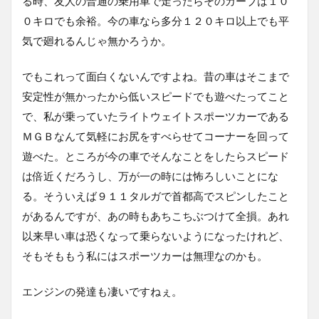
る時、友人の普通の乗用車で走ったらそのカーブは１０
０キロでも余裕。今の車なら多分１２０キロ以上でも平
気で廻れるんじゃ無かろうか。
でもこれって面白くないんですよね。昔の車はそこまで
安定性が無かったから低いスピードでも遊べたってこと
で、私が乗っていたライトウェイトスポーツカーである
ＭＧＢなんて気軽にお尻をすべらせてコーナーを回って
遊べた。ところが今の車でそんなことをしたらスピード
は倍近くだろうし、万が一の時には怖ろしいことにな
る。そういえば９１１タルガで首都高でスピンしたこと
があるんですが、あの時もあちこちぶつけて全損。あれ
以来早い車は恐くなって乗らないようになったけれど、
そもそももう私にはスポーツカーは無理なのかも。
エンジンの発達も凄いですねぇ。