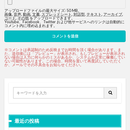
アップロードファイルの最大サイズ: 50 MB。
画像
,
音声
,
動画
,
文書
,
スプレッドシート
,
対話型
,
テキスト
,
アーカイブ
,
コード
,
その他
をアップロードできます。
Youtube、Facebook、Twitter および他サービスへのリンクは自動的に
コメント内に埋め込まれます。
最近の投稿