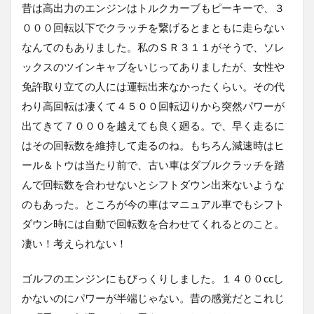
昔は高出力のエンジンはトルクカーブもピーキーで、３
０００回転以下でクラッチを繋げるとまともに走らない
なんてのもありました。私のＳＲ３１１がそうで、ソレ
ックスのツインキャブをいじってありましたが、女性や
免許取り立ての人には運転出来なかったくらい。その代
わり高回転は凄くて４５００回転辺りから突然パワーが
出てきて７０００を越えても良く廻る。で、早く走るに
はその回転数を維持して走るのね。もちろん減速時はヒ
ール＆トウは当たり前で、古い車はダブルクラッチを踏
んで回転数を合わせないとシフトダウン出来ないような
のもあった。ところが今の車はマニュアル車でもシフト
ダウン時には自動で回転数を合わせてくれるとのこと。
凄い！考えられない！
ゴルフのエンジンにもびっくりしました。１４００ccし
かないのにパワーが半端じゃない。昔の感覚だとこれじ