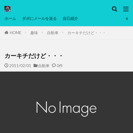
カテゴリー
ホーム
ダボにメールを送る
自己紹介
HOME
趣味
自動車
カーキチだけど・・・
タグ
Ninjatrader
PC
グリグリ画像
マレーシア動画
ヨーグルト
カーキチだけど・・・
低温調理・スロークッカー
低糖質ダイエット
2011/02/01
自動車
0件
備忘録
動画
日本人村社会
脱水シート
検索