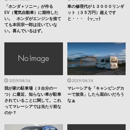
「ホンダ＋ソニー」が作る
車の修理代が１３０００リンギ
EV（電気自動車）に期待した
ット（３５万円）超えです
い。 ホンダがエンジンを捨て
と・・・ (┰_┰)
ても本田宗一郎は泣いていな
い。喜んでいるはず。
2019/04/16
2019/04/14
我が家の駐車場（３台分の一
マレーシアを「キャンピングカ
つ）に最近、知らない車が駐車
ーで放浪」したら面白いだろう
されていることに関して。これ
なぁ
ってマレーシアでは当たり前な
のか？