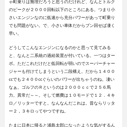
ゃ町乗りは無理だろうと思うのだけれど、なんとトルク
のピークが２０００回転以下のところにある。つまり小
さいエンジンなのに低速から充分パワーがあって町乗り
でも問題がない。で、小さい車体だからブン回せば凄く
早い。
どうしてこんなエンジンになるのかと思って見てみる
と、なんと二系統の過給装置が付いている。一つはター
ボ。ただこれだけだと低回転が弱いのでスーパーチャー
ジャーも付けてしまうという二段構え。だから１４００
ccでも２４００ccぐらいのパワーが出ちゃうのね。凄い
なぁ。ゴルフのＲというのは２０００ｃｃで２５６馬
力。異常だ～～。そして燃費は１０モードで１２．４キ
ロ／リッターですと。なんなんだこれは。昔ならリッタ
ー２，３キロってやつですね。
たまに日本に帰ると浦島太郎になったような気がするん