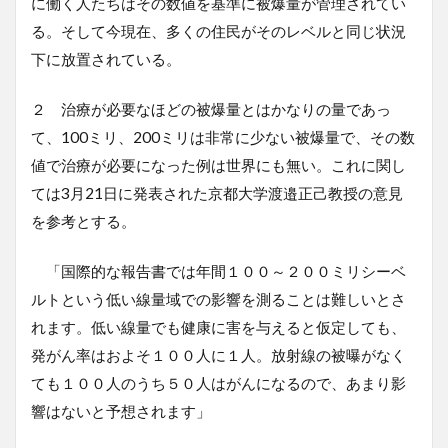
に働く人たちはその数値を基準に被爆量が管理されてい
る。そして今現在、多くの住民がそのレベルと同じ状況
下に放置されている。
２ 治療が必要なほどの被爆量とはかなりの量であっ
て、100ミリ、200ミリは非常に少ない被爆量で、その数
値で治療が必要になった例は世界にも無い。これに関し
ては3月21日に発表された京都大学渡邉正己教授の意見
を参考とする。
「国際的な報告書では年間１００～２００ミリシーベ
ルトという低い線量域での影響を測ることは難しいとさ
れます。低い線量でも健康に害を与えると仮定しても、
発がん率はおよそ１００人に１人。放射線の被曝がなく
ても１００人のうち５０人はがんになるので、あまり影
響はないと予想されます」