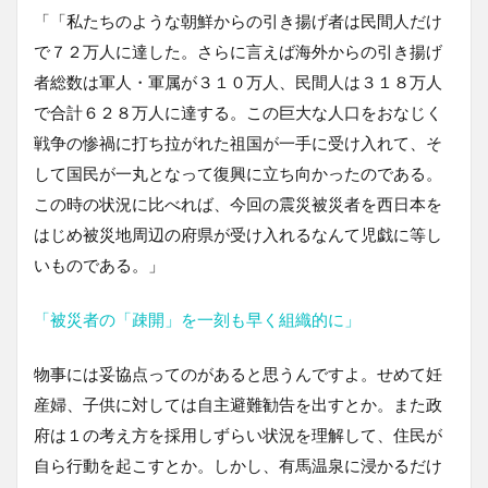
「「私たちのような朝鮮からの引き揚げ者は民間人だけ
で７２万人に達した。さらに言えば海外からの引き揚げ
者総数は軍人・軍属が３１０万人、民間人は３１８万人
で合計６２８万人に達する。この巨大な人口をおなじく
戦争の惨禍に打ち拉がれた祖国が一手に受け入れて、そ
して国民が一丸となって復興に立ち向かったのである。
この時の状況に比べれば、今回の震災被災者を西日本を
はじめ被災地周辺の府県が受け入れるなんて児戯に等し
いものである。」
「被災者の「疎開」を一刻も早く組織的に」
物事には妥協点ってのがあると思うんですよ。せめて妊
産婦、子供に対しては自主避難勧告を出すとか。また政
府は１の考え方を採用しずらい状況を理解して、住民が
自ら行動を起こすとか。しかし、有馬温泉に浸かるだけ