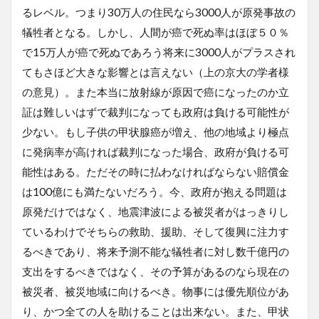
るレベル。つまり30万人の住民なら3000人が原発事故の
犠牲者となる。しかし、人間が癌で死ぬ率はほぼ５０％
で15万人が癌で死ぬであろう将来に3000人がプラスされ
てもさほど大きな影響とは言えない（上の京大の学者様
の意見）。また本当に放射線が原因で癌になったのか立
証は難しいはずで裁判になっても政府は負ける可能性が
少ない。もし子供の甲状腺癌が増え、他の地域より極点
に発病率が高ければ裁判になった場合、政府が負ける可
能性はある。ただその時に払わなければならない賠償金
は100億にも満たないだろう。今、政府が抱える問題は
原発だけではなく、地震津波による被災者がはっきりし
ているわけでそちらの救助、援助、そして復興に注力す
るべきであり、将来予測不能な犠牲者に対し数千億円の
支出をするべきではなく、その予算があるのなら現在の
被災者、被災地域に向けるべき。物事には優先順位があ
り、かつ全ての人を助けることは出来ない。また、甲状