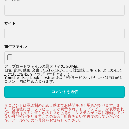
サイト
添付ファイル
アップロードファイルの最大サイズ: 50 MB。
画像
,
音声
,
動画
,
文書
,
スプレッドシート
,
対話型
,
テキスト
,
アーカイブ
,
コード
,
その他
をアップロードできます。
Youtube、Facebook、Twitter および他サービスへのリンクは自動的に
コメント内に埋め込まれます。