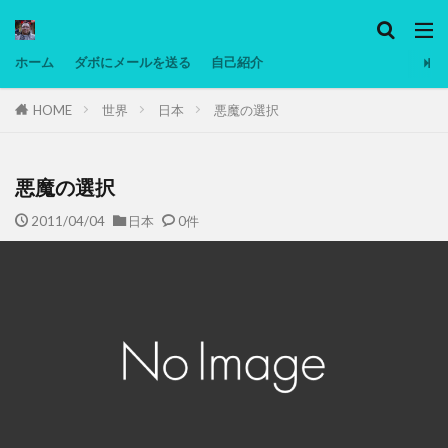
カテゴリー
ホーム
ダボにメールを送る
自己紹介
HOME
世界
日本
悪魔の選択
タグ
Ninjatrader
PC
グリグリ画像
マレーシア動画
ヨーグルト
悪魔の選択
低温調理・スロークッカー
低糖質ダイエット
2011/04/04
日本
0件
備忘録
動画
日本人村社会
脱水シート
検索