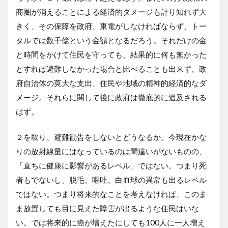
商圏が消えることによる経済的ダメージも計り知れず大
きく、その保障を政府、東電がしなければならず、トー
タルでは数千億という金額となるだろう。それだけの金
と時間をかけて住民を守っても、結果的に何も無かった
とすれば避難しなかった場合と比べることも出来ず、政
府自治体の莫大な支出、住民や地域の精神的経済的なダ
メージ。それらに関して後に政府は徹底的に追及される
はず。
２を取り、避難勧告をしないとどうなるか。今現在かな
りの放射線量にはなっているのは間違いがないものの、
「直ちに健康に影響があるレベル」ではない。つまり死
者もでないし、脱毛、嘔吐、白血球の異常も出るレベル
ではない。つまり将来的なことを考えなければ、このま
ま放置しても目に見えた障害が出るような住民はいな
い。では将来的に癌が増えたにしても100人に一人増え