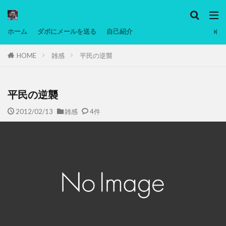
カテゴリー
ホーム
ダボにメールを送る
自己紹介
HOME
雑感
平民の逆襲
タグ
Ninjatrader
PC
グリグリ画像
マレーシア動画
ヨーグルト
平民の逆襲
低温調理・スロークッカー
低糖質ダイエット
2012/02/13
雑感
4件
備忘録
動画
日本人村社会
脱水シート
検索