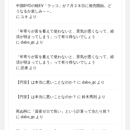
中国BYDの軽EV「ラッコ」が７月２８日に発売開始。ど
うなるか楽しみ～～。
に
ユキ
より
「年寄りが富を蓄えて使わないと、景気が悪くなって、経
済が弱まってしまう」って有り得ないでしょう
に
dabo_gc
より
「年寄りが富を蓄えて使わないと、景気が悪くなって、経
済が弱まってしまう」って有り得ないでしょう
に
読者
より
【円安】は本当に悪いことなのか？
に
dabo_gc
より
【円安】は本当に悪いことなのか？
に
鈴木秀則
より
死ぬ時に「資産ゼロで良い」という計算って当たり前？
に
dabo_gc
より