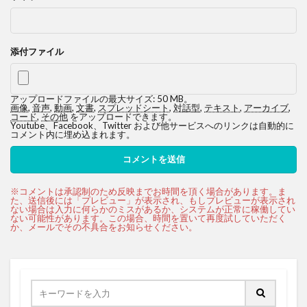
添付ファイル
アップロードファイルの最大サイズ: 50 MB。
画像
,
音声
,
動画
,
文書
,
スプレッドシート
,
対話型
,
テキスト
,
アーカイブ
,
コード
,
その他
をアップロードできます。
Youtube、Facebook、Twitter および他サービスへのリンクは自動的に
コメント内に埋め込まれます。