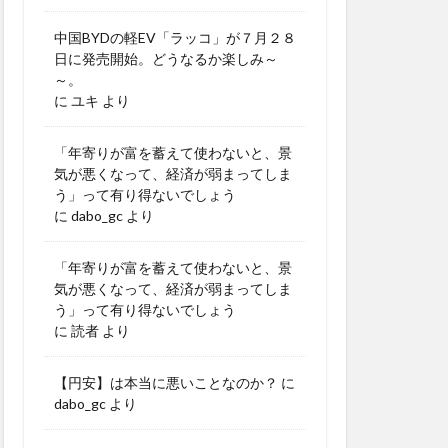
中国BYDの軽EV「ラッコ」が７月２８
日に発売開始。どうなるか楽しみ～
～。
に
ユキ
より
「年寄りが富を蓄えて使わないと、景
気が悪くなって、経済が弱まってしま
う」って有り得ないでしょう
に
dabo_gc
より
「年寄りが富を蓄えて使わないと、景
気が悪くなって、経済が弱まってしま
う」って有り得ないでしょう
に
読者
より
【円安】は本当に悪いことなのか？
に
dabo_gc
より