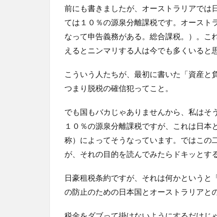
前にも書きましたが、オーストラリアでは
ては１０％の源泉分離課税です。オースト
なって申告義務がある。総合課税。）。こ
えるとニンマリする人は今でも多くいると
こういう人たちが、最初に書いた「資産と
つまり脱税の確信犯ってこと。
でも国もバカじゃありませんから、私はそ
１０％の源泉分離課税ですが、これは日本
称）によってそうなっています。ではこの
が、それの目的を読んでみたらドキッとす
日豪租税条約ですが、それは何かというと
の防止のための日本国とオーストラリアと
税金をダブって掛けないようにするだけじ