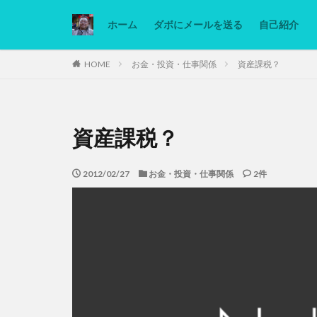
ホーム
ダボにメールを送る
自己紹介
カテゴリー
HOME
お金・投資・仕事関係
資産課税？
タグ
資産課税？
Ninjatrader
低糖質ダイエット
2012/02/27
お金・投資・仕事関係
2件