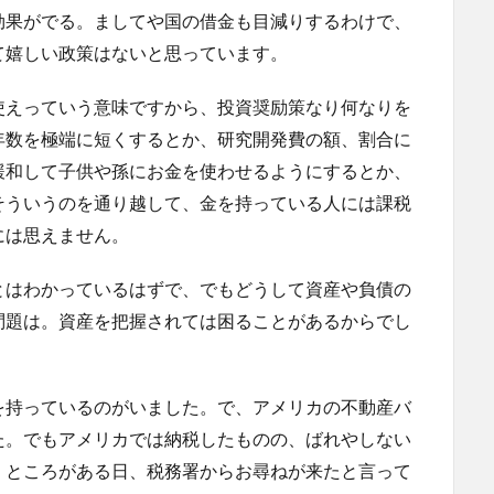
効果がでる。ましてや国の借金も目減りするわけで、
て嬉しい政策はないと思っています。
使えっていう意味ですから、投資奨励策なり何なりを
年数を極端に短くするとか、研究開発費の額、割合に
緩和して子供や孫にお金を使わせるようにするとか、
そういうのを通り越して、金を持っている人には課税
には思えません。
とはわかっているはずで、でもどうして資産や負債の
問題は。資産を把握されては困ることがあるからでし
を持っているのがいました。で、アメリカの不動産バ
た。でもアメリカでは納税したものの、ばれやしない
。ところがある日、税務署からお尋ねが来たと言って