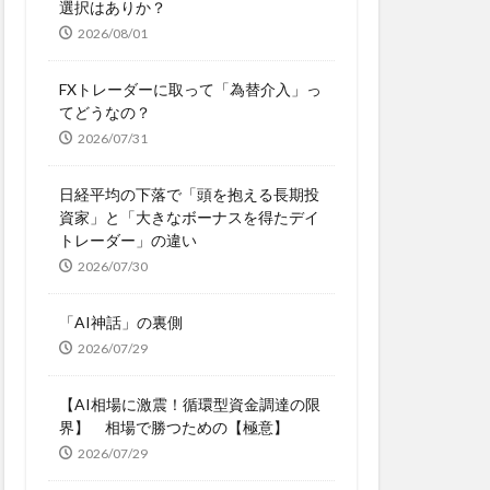
選択はありか？
2026/08/01
FXトレーダーに取って「為替介入」っ
てどうなの？
2026/07/31
日経平均の下落で「頭を抱える長期投
資家」と「大きなボーナスを得たデイ
トレーダー」の違い
2026/07/30
「AI神話」の裏側
2026/07/29
【AI相場に激震！循環型資金調達の限
界】 相場で勝つための【極意】
2026/07/29