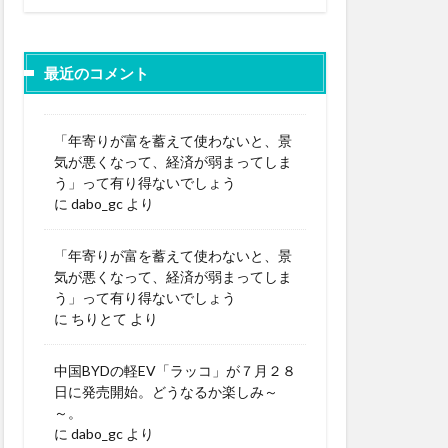
最近のコメント
「年寄りが富を蓄えて使わないと、景
気が悪くなって、経済が弱まってしま
う」って有り得ないでしょう
に
dabo_gc
より
「年寄りが富を蓄えて使わないと、景
気が悪くなって、経済が弱まってしま
う」って有り得ないでしょう
に
ちりとて
より
中国BYDの軽EV「ラッコ」が７月２８
日に発売開始。どうなるか楽しみ～
～。
に
dabo_gc
より