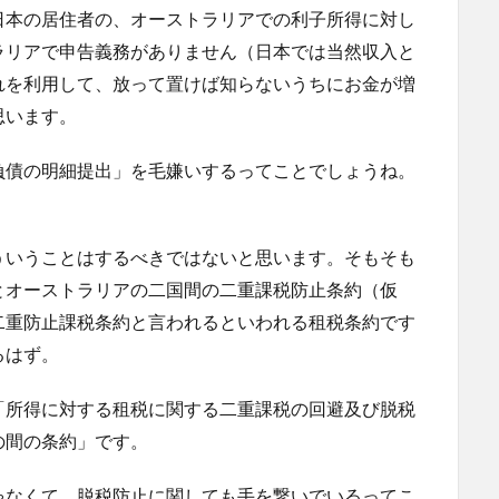
日本の居住者の、オーストラリアでの利子所得に対し
ラリアで申告義務がありません（日本では当然収入と
れを利用して、放って置けば知らないうちにお金が増
思います。
負債の明細提出」を毛嫌いするってことでしょうね。
ういうことはするべきではないと思います。そもそも
とオーストラリアの二国間の二重課税防止条約（仮
二重防止課税条約と言われるといわれる租税条約です
るはず。
「所得に対する租税に関する二重課税の回避及び脱税
の間の条約」です。
ゃなくて、脱税防止に関しても手を繋いでいるってこ