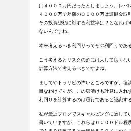
は４０００万円だったとしましょう。レバ
４０００万で差額の３０００万は証拠金取
その投資総額に対する利益率は？となれば
ないんですね。
本来考えるべき利回りってその利回りであ
こう考えるとリスクの割には大して良くな
計算方法で考えるべきですよね。
ましてやトラリピの怖いところですが、塩
目なわけですが、この塩漬けも計算に入れ
利回りを計算するのは愚行であると認識す
私が最近ブログでスキャルピングに適しているの
書いていますが、これらは６０００ドル程
でも５０枚建てると一勝負５００ドルから