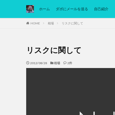
ホーム
ダボにメールを送る
自己紹介
カテゴリー
HOME
相場
リスクに関して
タグ
リスクに関して
Ninjatrader
低糖質ダイエット
2012/08/28
相場
2件