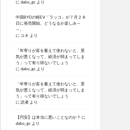
に
dabo_gc
より
中国BYDの軽EV「ラッコ」が７月２８
日に発売開始。どうなるか楽しみ～
～。
に
ユキ
より
「年寄りが富を蓄えて使わないと、景
気が悪くなって、経済が弱まってしま
う」って有り得ないでしょう
に
dabo_gc
より
「年寄りが富を蓄えて使わないと、景
気が悪くなって、経済が弱まってしま
う」って有り得ないでしょう
に
読者
より
【円安】は本当に悪いことなのか？
に
dabo_gc
より