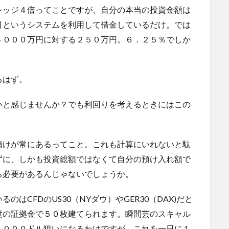
レッジ４倍ってことですが、自分の本当の投資金額は
引というシステムを利用して借金しているだけ。では
４０００万円に対する２５０万円。６．２５％でしか
るはず。
いと感じませんか？でも利回りを考えるときにはこの
漬けが常にあるってこと。これも計算にいれないと駄
ずに、しかも投資総額ではなくて自分の預け入れ額で
る必要があるんじゃないでしょうか。
はCFDのUS30（NYダウ）やGER30（DAX)だと
度の証拠金で５０枚建てられます。瞬間芸のスキャル
１０００ドル狙いになるわけですが、これを一日に１