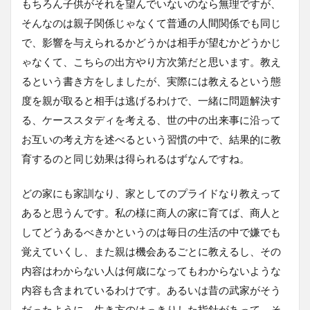
もちろん子供がそれを望んでいないのなら無理ですが、
そんなのは親子関係じゃなくて普通の人間関係でも同じ
で、影響を与えられるかどうかは相手が望むかどうかじ
ゃなくて、こちらの出方やり方次第だと思います。教え
るという書き方をしましたが、実際には教えるという態
度を親が取ると相手は逃げるわけで、一緒に問題解決す
る、ケーススタディを考える、世の中の出来事に沿って
お互いの考え方を述べるという習慣の中で、結果的に教
育するのと同じ効果は得られるはずなんですね。
どの家にも家訓なり、家としてのプライドなり教えって
あると思うんです。私の様に商人の家に育てば、商人と
してどうあるべきかというのは毎日の生活の中で嫌でも
覚えていくし、また親は機会あるごとに教えるし、その
内容はわからない人は何歳になってもわからないような
内容も含まれているわけです。あるいは昔の武家がそう
だったように、生き方のはっきりした指針があって、そ