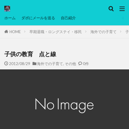
カテゴリー
ホーム
ダボにメールを送る
自己紹介
HOME
早期退職・ロングステイ・移民
海外での子育て
子
タグ
Ninjatrader
PC
グリグリ画像
マレーシア動画
ヨーグルト
子供の教育 点と線
低温調理・スロークッカー
低糖質ダイエット
2012/08/29
海外での子育て
,
その他
0件
備忘録
動画
日本人村社会
脱水シート
検索