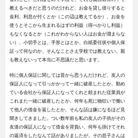
教えるべきだと思うのだけれど、お金を貸し借りすると
金利、利息が付くとか（この辺は教えてるか）、お金を
使うとそこから生まれるはずの利益（得べかりし利益）
もなくなるとか（これがわからない人はお金が溜まらな
い）、小切手とは、手形とはとか、白紙委任状や個人保
証って何なのか、そんなことさえ学校では教えない、親
も教えないって本当に不思議だと思います。
特に個人保証に関しては昔から思うんだけれど、友人の
保証人になって引っかかって一緒に破産したとか、勤め
ている会社から保証人になってくれと頼まれた従業員が
これまた一緒に破産したとか、何年も死に物狂いで働い
て他人の借金を返したとか、そんな話は嫌になるほど見
聞きしてきました。つい数年前も私の友人の子供がその
友達の保証人になって借金を背負い、何年も掛けてそれ
の返済をしたなんて話がありましたが、その息子さんは