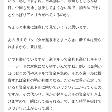
いって感じですよね。日本は駄目。欧州ももちろん駄
目。中国も見通しは決してよくない訳で、消去法で行く
とやっぱりアメリカが出てくるのか。
ちょっと中東に注意して見ていようと思います。
あの辺りでゴタゴタが起きるとまっさきに豪ドルは売ら
れますから、要注意。
いつも書いていますが、豪ドルって金利も高いしキャリ
ートレードの対象になりやすいんですね。例えば金利が
ほぼゼロの円や米ドルで資金を集め、それを豪ドルに投
資すれば金利の鞘が利益となる。だから世界が安定して
いると資金が豪ドルに向いてジワジワと上がってくるの
ですが、その代わり、何かが起きるとその資金が引き上
げますので一瞬にして売られる。で、また時間を掛けて
ジワジワと上がるって感じ。