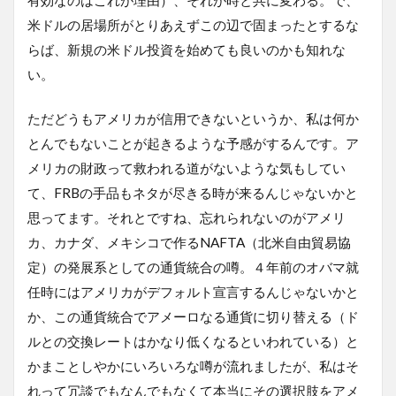
米ドルの居場所がとりあえずこの辺で固まったとするな
らば、新規の米ドル投資を始めても良いのかも知れな
い。
ただどうもアメリカが信用できないというか、私は何か
とんでもないことが起きるような予感がするんです。ア
メリカの財政って救われる道がないような気もしてい
て、FRBの手品もネタが尽きる時が来るんじゃないかと
思ってます。それとですね、忘れられないのがアメリ
カ、カナダ、メキシコで作るNAFTA（北米自由貿易協
定）の発展系としての通貨統合の噂。４年前のオバマ就
任時にはアメリカがデフォルト宣言するんじゃないかと
か、この通貨統合でアメーロなる通貨に切り替える（ド
ルとの交換レートはかなり低くなるといわれている）と
かまことしやかにいろいろな噂が流れましたが、私はそ
れって冗談でもなんでもなくて本当にその選択肢をアメ