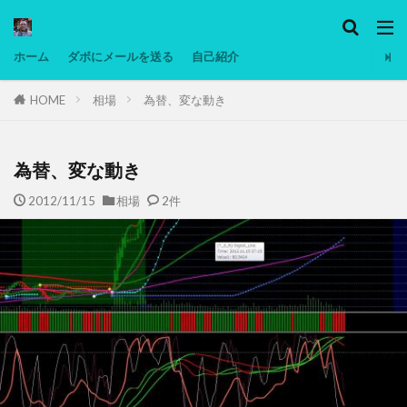
カテゴリー
ホーム
ダボにメールを送る
自己紹介
HOME
相場
為替、変な動き
タグ
Ninjatrader
PC
グリグリ画像
マレーシア動画
ヨーグルト
為替、変な動き
低温調理・スロークッカー
低糖質ダイエット
2012/11/15
相場
2件
備忘録
動画
日本人村社会
脱水シート
検索