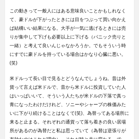
この動きって一般人にはある意味良いことかもしれなく
て、豪ドルが下がったときには目をつぶって買い向かえ
ば結構いい結果になる。大手が一気に逃げるときには売
りが集中して下げも必要以上に下げる（パニック売りと
一緒）と考えて良いんじゃなかろうか。でもそういう時
にすでに豪ドルを持っている場合はかなり心臓に悪い。
(笑)
米ドルって長い目で見るとどうなんでしょうね。昔は外
貨って言えば米ドルで、昔から米ドルに投資していた人
はいっぱいいて、そういう人たちが米ドルの下落で真っ
青になったわけだけれど、ソニーやシャープの株価みた
いに下がり続けることはなくて(笑)、為替ってある場所に
来ると止まる。それぞれの通貨って落ち着きの良い居場
所があるのが為替だと私は思っていて（為替は逆張りが
有効なのはこれが理由）、それが時と共に変わる。で、