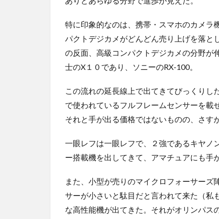
ありとあらゆる分野で進歩が見えた。
特に印象的なのは、携帯・スマホのカメラ
パクトデジカメがどんどん売り上げを落と
の反面、高級コンパクトデジカメの分野が
士のX１０であり、ソニーのRX-100。
この流れの延長線上で出てきてびっくりした
で使われているフルフレームセンサーを載せ
それと手が出る価格ではないものの、さす
一眼レフは一眼レフで、２強であるキヤノ
ー搭載機を出してきて、アマチュアにも手
また、小型が売りのマイクロフォーサーズ
サーが小さいと駄目だと言われて来た（私
な高性能機が出てきた。それがオリンパスのO