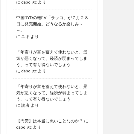
に
dabo_gc
より
中国BYDの軽EV「ラッコ」が７月２８
日に発売開始。どうなるか楽しみ～
～。
に
ユキ
より
「年寄りが富を蓄えて使わないと、景
気が悪くなって、経済が弱まってしま
う」って有り得ないでしょう
に
dabo_gc
より
「年寄りが富を蓄えて使わないと、景
気が悪くなって、経済が弱まってしま
う」って有り得ないでしょう
に
読者
より
【円安】は本当に悪いことなのか？
に
dabo_gc
より