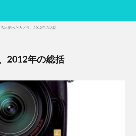
ろ出揃ったカメラ、2012年の総括
2012年の総括
PC
グリグリ画像
マレーシア動画
ヨーグルト
低温調理・ス
備忘録
動画
日本人村社会
脱水シート
検索