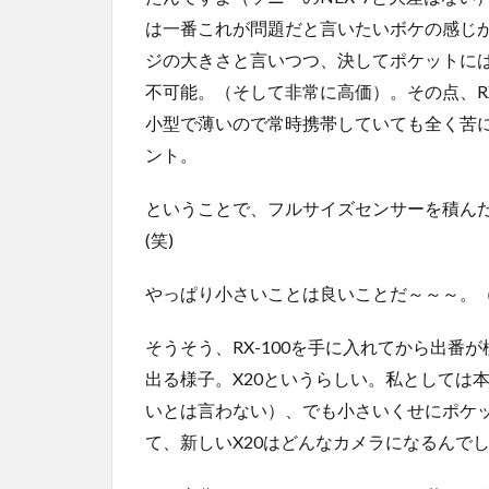
は一番これが問題だと言いたいボケの感じ
ジの大きさと言いつつ、決してポケットに
不可能。（そして非常に高価）。その点、R
小型で薄いので常時携帯していても全く苦
ント。
ということで、フルサイズセンサーを積んだ
(笑)
やっぱり小さいことは良いことだ～～～。
そうそう、RX-100を手に入れてから出番
出る様子。X20というらしい。私としては本音
いとは言わない）、でも小さいくせにポケ
て、新しいX20はどんなカメラになるんで