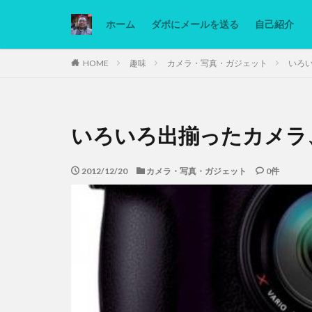
ホーム
ダボにメールを送る
自己紹介
カテゴリー
HOME
趣味
カメラ・写真・ガジェット
いろい
タグ
いろいろ出揃ったカメラ、
Ninjatrader
低糖質ダイエット
2012/12/20
カメラ・写真・ガジェット
0件