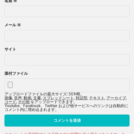
名前
※
メール
※
サイト
添付ファイル
アップロードファイルの最大サイズ: 50 MB。
画像
,
音声
,
動画
,
文書
,
スプレッドシート
,
対話型
,
テキスト
,
アーカイブ
,
コード
,
その他
をアップロードできます。
Youtube、Facebook、Twitter および他サービスへのリンクは自動的に
コメント内に埋め込まれます。