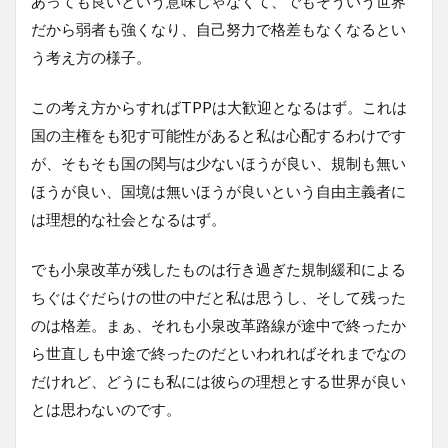
あっても良いという意味じゃなくて、でもそういう世界
だから弱者も強くなり、自己努力で格差もなくなるとい
う考え方の様子。
この考え方からすればTPPは大歓迎となるはず。これは
国の主権をも犯す可能性があると私は心配するわけです
が、そもそも国の関与は少ないほうが良い、規制も無い
ほうが良い、国境は無いほうが良いという自由主義者に
は理想的な社会となるはず。
でも小泉改革が残したものは行き過ぎた規制緩和による
ちぐはぐだらけの世の中だと私は思うし、そして残った
のは格差。まぁ、それも小泉改革路線が途中で終ったか
ら世直しも中途で終ったのだといわれればそれまでなの
だけれど、どうにも私には彼らの理想とする世界が良い
とは思わないのです。