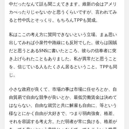
中だったなんて話も聞こえてきます。維新の会はアメリ
カべったりじゃないかと思うくらいですが、言われてみ
ると竹中氏とそっくり。もちろんTPPも賛成。
私はここの考え方に賛同できないという立場。まぁ思い
出してみれば小泉竹中路線にも反対でした。彼らは国賊
だと思うとあるSNSに書いたところ、彼らの信奉者に突
き上げられたこともありました。私が異常だと思うこと
を、信じている人もたくさん居るということ。TPPも同
じ。
小さな政府が良くて、市場の事は市場に任せろとか、自
由貿易で自由な競争が良いとか、最低労働賃金は決めて
はならない、自由な就労と共に解雇も自由に、等という
様なとにかく自由が大好きで、つまり弱肉強食、格差、
それを容認する考え方。ただ弱者が常に負ける、格差が