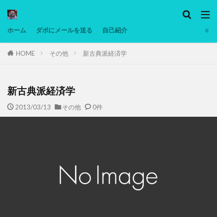
カテゴリー
ホーム
ダボにメールを送る
自己紹介
HOME
その他
新古典派経済学
タグ
Ninjatrader
PC
グリグリ画像
マレーシア動画
ヨーグルト
新古典派経済学
低温調理・スロークッカー
低糖質ダイエット
2013/03/13
その他
0件
備忘録
動画
日本人村社会
脱水シート
検索