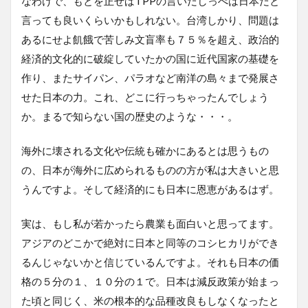
なわけで、もとを正せばTPPの言いだしっぺは日本だと
言っても良いくらいかもしれない。台湾しかり、問題は
あるにせよ飢餓で苦しみ文盲率も７５％を超え、政治的
経済的文化的に破綻していたかの国に近代国家の基礎を
作り、またサイパン、パラオなど南洋の島々まで発展さ
せた日本の力。これ、どこに行っちゃったんでしょう
か。まるで知らない国の歴史のような・・・。
海外に壊される文化や伝統も確かにあるとは思うもの
の、日本が海外に広められるものの方が私は大きいと思
うんですよ。そして経済的にも日本に恩恵があるはず。
実は、もし私が若かったら農業も面白いと思ってます。
アジアのどこかで絶対に日本と同等のコシヒカリができ
るんじゃないかと信じているんですよ。それも日本の価
格の５分の１、１０分の１で。日本は減反政策が始まっ
た頃と同じく、米の根本的な品種改良もしなくなったと