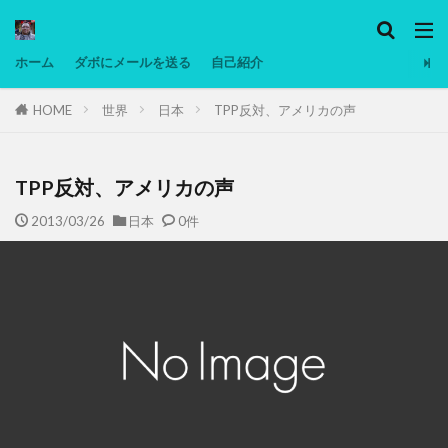
カテゴリー
ホーム
ダボにメールを送る
自己紹介
HOME
世界
日本
TPP反対、アメリカの声
タグ
Ninjatrader
PC
グリグリ画像
マレーシア動画
ヨーグルト
TPP反対、アメリカの声
低温調理・スロークッカー
低糖質ダイエット
2013/03/26
日本
0件
備忘録
動画
日本人村社会
脱水シート
検索