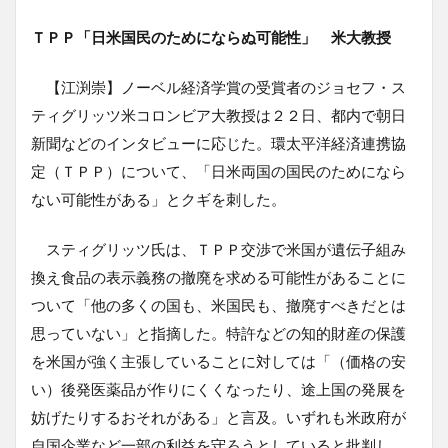
ＴＰＰ「日米国民のためにならぬ可能性」 米大教授
【江渕崇】ノーベル経済学賞の受賞者のジョセフ・ス
ティグリッツ米コロンビア大教授は２２日、都内で朝日
新聞などのインタビューに応じた。環太平洋経済連携協
定（ＴＰＰ）について、「日米両国の国民のためになら
ない可能性がある」とクギを刺した。
スティグリッツ氏は、ＴＰＰ交渉で米国が遺伝子組み
換え食品の表示義務の撤廃を求める可能性があることに
ついて「他の多くの国も、米国民も、撤廃すべきだとは
思っていない」と指摘した。特許などの知的財産の保護
を米国が強く主張していることに対しては「（価格の安
い）後発医薬品が作りにくくなったり、途上国の発展を
妨げたりするおそれがある」と言及。いずれも米政府が
自国企業など一部の利益を守ろうとしていると批判し