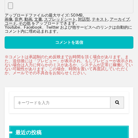
アップロードファイルの最大サイズ: 50 MB。
画像
,
音声
,
動画
,
文書
,
スプレッドシート
,
対話型
,
テキスト
,
アーカイブ
,
コード
,
その他
をアップロードできます。
Youtube、Facebook、Twitter および他サービスへのリンクは自動的に
コメント内に埋め込まれます。
最近の投稿