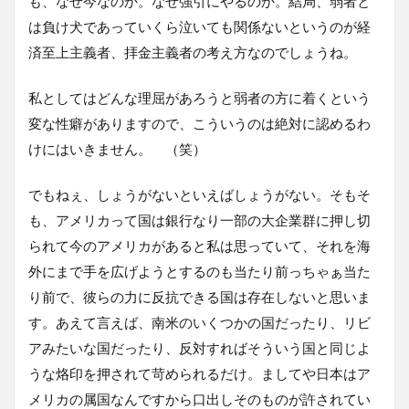
も、なぜ今なのか。なぜ強引にやるのか。結局、弱者と
は負け犬であっていくら泣いても関係ないというのが経
済至上主義者、拝金主義者の考え方なのでしょうね。
私としてはどんな理屈があろうと弱者の方に着くという
変な性癖がありますので、こういうのは絶対に認めるわ
けにはいきません。 （笑）
でもねぇ、しょうがないといえばしょうがない。そもそ
も、アメリカって国は銀行なり一部の大企業群に押し切
られて今のアメリカがあると私は思っていて、それを海
外にまで手を広げようとするのも当たり前っちゃぁ当た
り前で、彼らの力に反抗できる国は存在しないと思いま
す。あえて言えば、南米のいくつかの国だったり、リビ
アみたいな国だったり、反対すればそういう国と同じよ
うな烙印を押されて苛められるだけ。ましてや日本はア
メリカの属国なんですから口出しそのものが許されてい