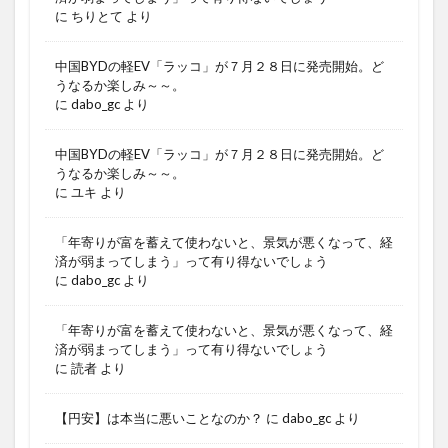
に
ちりとて
より
中国BYDの軽EV「ラッコ」が７月２８日に発売開始。ど
うなるか楽しみ～～。
に
dabo_gc
より
中国BYDの軽EV「ラッコ」が７月２８日に発売開始。ど
うなるか楽しみ～～。
に
ユキ
より
「年寄りが富を蓄えて使わないと、景気が悪くなって、経
済が弱まってしまう」って有り得ないでしょう
に
dabo_gc
より
「年寄りが富を蓄えて使わないと、景気が悪くなって、経
済が弱まってしまう」って有り得ないでしょう
に
読者
より
【円安】は本当に悪いことなのか？
に
dabo_gc
より