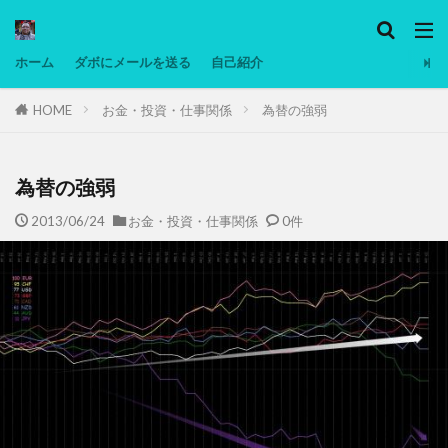
カテゴリー
ホーム
ダボにメールを送る
自己紹介
HOME
お金・投資・仕事関係
為替の強弱
タグ
Ninjatrader
PC
グリグリ画像
マレーシア動画
ヨーグルト
為替の強弱
低温調理・スロークッカー
低糖質ダイエット
2013/06/24
お金・投資・仕事関係
0件
備忘録
動画
日本人村社会
脱水シート
検索