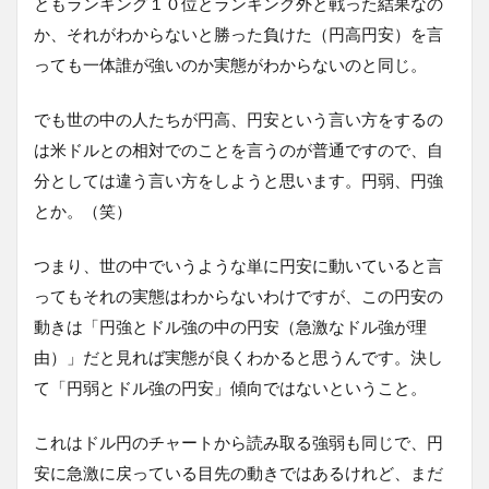
ともランキング１０位とランキング外と戦った結果なの
か、それがわからないと勝った負けた（円高円安）を言
っても一体誰が強いのか実態がわからないのと同じ。
でも世の中の人たちが円高、円安という言い方をするの
は米ドルとの相対でのことを言うのが普通ですので、自
分としては違う言い方をしようと思います。円弱、円強
とか。（笑）
つまり、世の中でいうような単に円安に動いていると言
ってもそれの実態はわからないわけですが、この円安の
動きは「円強とドル強の中の円安（急激なドル強が理
由）」だと見れば実態が良くわかると思うんです。決し
て「円弱とドル強の円安」傾向ではないということ。
これはドル円のチャートから読み取る強弱も同じで、円
安に急激に戻っている目先の動きではあるけれど、まだ