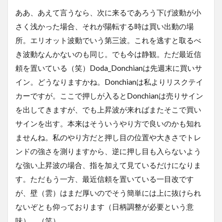
ああ、あえて言うなら、次に来るであろう下げ波動が小
さく浅かった場合、それが陽転する時は買い出動の場
所。エリオット波動でいう第三波。これを逃すと取るべ
き波動なんかないのも同じ。でも今は静観。ただ最近信
頼を置いている（笑）Doda_Donchianは先週末に買いサ
イン。どうなりますかね。Donchianは私よりリスクテイ
カーですが。ここで押しが入るとDonchianは売りサイン
を出してきますが、でも上昇波が来ればまたそこで買い
サインを出す。本来はそういうやり方で良いのかも知れ
ませんね。私のやり方だと押し目の位置や大きさでトレ
ンドの強さを測りますから、逆に押し目も入らないよう
な強い上昇波の場合、指を加えて見ているだけになりま
す。ただもう一方、最近信頼を置いている一目改です
が、壁（雲）はまだ厚いのでそう簡単には上に抜けられ
ないぞとも仰っております（日柄調整が必要という意
味）。（笑）