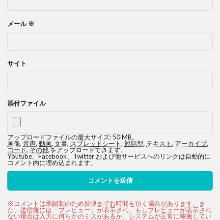
メール
※
サイト
添付ファイル
アップロードファイルの最大サイズ: 50 MB。
画像
,
音声
,
動画
,
文書
,
スプレッドシート
,
対話型
,
テキスト
,
アーカイブ
,
コード
,
その他
をアップロードできます。
Youtube、Facebook、Twitter および他サービスへのリンクは自動的に
コメント内に埋め込まれます。