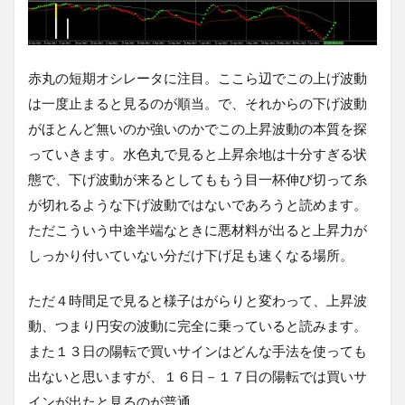
赤丸の短期オシレータに注目。ここら辺でこの上げ波動
は一度止まると見るのが順当。で、それからの下げ波動
がほとんど無いのか強いのかでこの上昇波動の本質を探
っていきます。水色丸で見ると上昇余地は十分すぎる状
態で、下げ波動が来るとしてももう目一杯伸び切って糸
が切れるような下げ波動ではないであろうと読めます。
ただこういう中途半端なときに悪材料が出ると上昇力が
しっかり付いていない分だけ下げ足も速くなる場所。
ただ４時間足で見ると様子はがらりと変わって、上昇波
動、つまり円安の波動に完全に乗っていると読みます。
また１３日の陽転で買いサインはどんな手法を使っても
出ないと思いますが、１６日－１７日の陽転では買いサ
インが出たと見るのが普通。