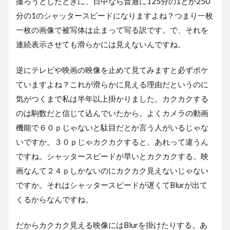
撮ろうとしたときに、日中なら普通に125分の1とか250
分の1のシャッタースピードになりますよね？つまり一枚
一枚の画像で被写体は止まって写る訳です。で、それを
連続表示させても滑らかには見えないんですね。
逆にテレビや映画の映像を止めて見てみますと必ずボケ
ていますよね？これが滑らかに見える理由だというのに
気がつくまで私は半年以上掛かりました。カクカクする
のは駒数だと信じて込んでいたから。よくカメラの動画
機能で６０ｐじゃないと駄目だとか言う人がいるじゃな
いですか。３０ｐじゃカクカクすると。あれって違うん
ですね。シャッタースピードが早いとカクカクする。映
画なんて２４ｐしかないのにカクカク見えないじゃない
ですか。それはシャッタースピードが遅くてBlurが出て
くるからなんですね。
だからカクカク見える映像にはBlurを掛けたりする。あ