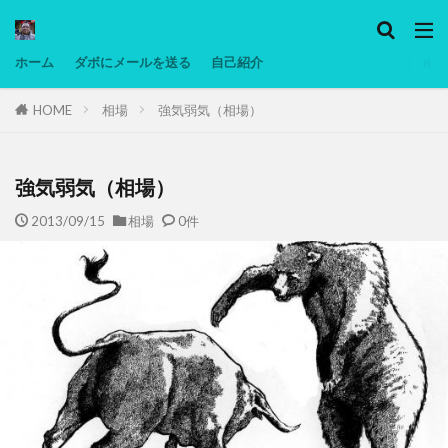
カテゴリー
ホーム
ダボにメールを送る
自己紹介
HOME
相場
強気弱気（相場）
タグ
Ninjatrader
PC
グリグリ画像
マレーシア動画
ヨーグルト
強気弱気（相場）
低温調理・スロークッカー
低糖質ダイエット
2013/09/15
相場
0件
備忘録
動画
日本人村社会
脱水シート
検索