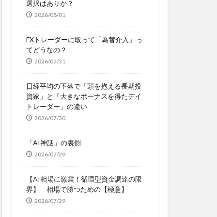
選択はありか？
2026/08/01
FXトレーダーに取って「為替介入」っ
てどうなの？
2026/07/31
日経平均の下落で「頭を抱える長期投
資家」と「大きなボーナスを得たデイ
トレーダー」の違い
2026/07/30
「AI神話」の裏側
2026/07/29
【AI相場に激震！循環型資金調達の限
界】 相場で勝つための【極意】
2026/07/29