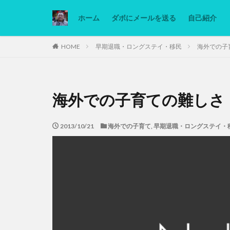
ホーム
ダボにメールを送る
自己紹介
カテゴリー
HOME
早期退職・ロングステイ・移民
海外での子
タグ
海外での子育ての難しさ
Ninjatrader
低糖質ダイエット
2013/10/21
海外での子育て
,
早期退職・ロングステイ・