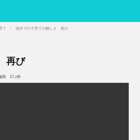
育て
海外での子育ての難しさ 再び
 再び
PC
グリグリ画像
マレーシア動画
ヨーグルト
低温調理・ス
備忘録
動画
日本人村社会
脱水シート
移民
2件
検索