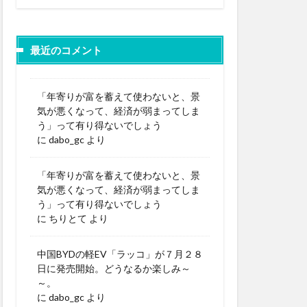
最近のコメント
「年寄りが富を蓄えて使わないと、景
気が悪くなって、経済が弱まってしま
う」って有り得ないでしょう
に
dabo_gc
より
「年寄りが富を蓄えて使わないと、景
気が悪くなって、経済が弱まってしま
う」って有り得ないでしょう
に
ちりとて
より
中国BYDの軽EV「ラッコ」が７月２８
日に発売開始。どうなるか楽しみ～
～。
に
dabo_gc
より