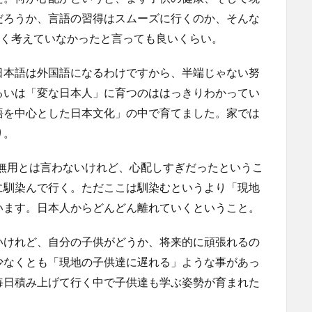
だろうか、言語の習得はスムーズに行くのか、そんな
全く考えていなかったと言っても良いくらい。
日本語は外国語になるわけですから、半端じゃない努
るいは「変な日本人」に育つのははっきりわかってい
語を中心とした日本文化」の中で育てました。家では
り。
が無用とは言わないけれど、心配しすぎだったというこ
に馴染んで行く。ただここは馴染むというより「現地
います。日本人からどんどん離れていくということ。
いけれど、自分の子供がどうか、将来的に頑張れるの
少なくとも「現地の子供達に遅れる」ような事があっ
毎日積み上げて行く中で子供達も学ぶ姿勢が育まれた