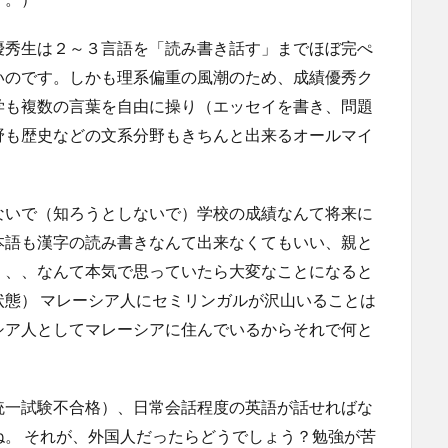
優秀生は２～３言語を「読み書き話す」までほぼ完ぺ
いのです。しかも理系偏重の風潮のため、成績優秀ク
学も複数の言葉を自由に操り（エッセイを書き、問題
野も歴史などの文系分野もきちんと出来るオールマイ
ないで（知ろうとしないで）学校の成績なんて将来に
本語も漢字の読み書きなんて出来なくてもいい、親と
、、、なんて本気で思っていたら大変なことになると
態） マレーシア人にセミリンガルが沢山いることは
シア人としてマレーシアに住んでいるからそれで何と
統一試験不合格）、日常会話程度の英語が話せればな
。 それが、外国人だったらどうでしょう？勉強が苦