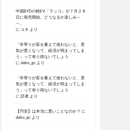
中国BYDの軽EV「ラッコ」が７月２８
日に発売開始。どうなるか楽しみ～
～。
に
ユキ
より
「年寄りが富を蓄えて使わないと、景
気が悪くなって、経済が弱まってしま
う」って有り得ないでしょう
に
dabo_gc
より
「年寄りが富を蓄えて使わないと、景
気が悪くなって、経済が弱まってしま
う」って有り得ないでしょう
に
読者
より
【円安】は本当に悪いことなのか？
に
dabo_gc
より