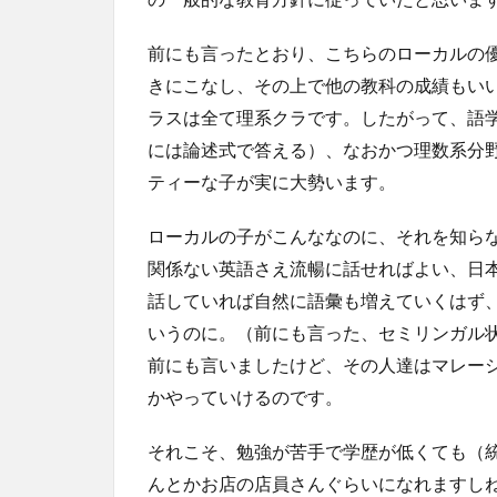
前にも言ったとおり、こちらのローカルの
きにこなし、その上で他の教科の成績もい
ラスは全て理系クラです。したがって、語
には論述式で答える）、なおかつ理数系分
ティーな子が実に大勢います。
ローカルの子がこんななのに、それを知ら
関係ない英語さえ流暢に話せればよい、日
話していれば自然に語彙も増えていくはず
いうのに。（前にも言った、セミリンガル状
前にも言いましたけど、その人達はマレー
かやっていけるのです。
それこそ、勉強が苦手で学歴が低くても（
んとかお店の店員さんぐらいになれますしね