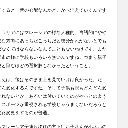
てくると、昔の心配なんかどこかへ消えていくんです
トラリアにはマレーシアの様な人種的、言語的にやや
進む方向にあっちだこっちだと枝分かれがないとでも
ばなくてはならないなんてこともないわけです。また
都市の様に学校もいろいろ無いんですね。つまり親子
校と悩むほどの選択肢もなかったということ。
まえば、後はそのまま上を見ていけば良かった。た
どん変化するんですね。そして子供も親もどんどん変
きれないとか、あるいは付いていくのがやっとのよう
、スポーツが重視される学校じゃうまくないだろうと
進路変更をするのが普通。
るマレーシア子連れ移住の方々はお子さんが小さいの