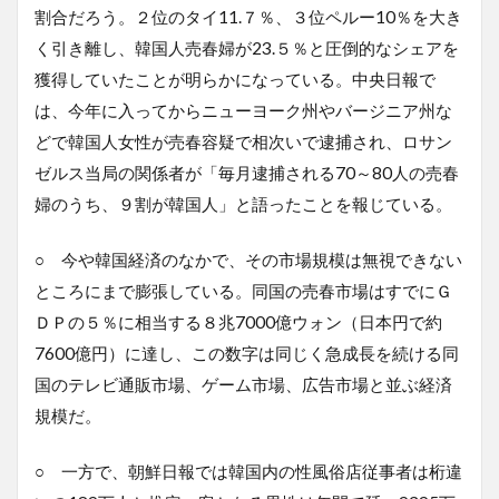
割合だろう。２位のタイ11.７％、３位ペルー10％を大き
く引き離し、韓国人売春婦が23.５％と圧倒的なシェアを
獲得していたことが明らかになっている。中央日報で
は、今年に入ってからニューヨーク州やバージニア州な
どで韓国人女性が売春容疑で相次いで逮捕され、ロサン
ゼルス当局の関係者が「毎月逮捕される70～80人の売春
婦のうち、９割が韓国人」と語ったことを報じている。
○ 今や韓国経済のなかで、その市場規模は無視できない
ところにまで膨張している。同国の売春市場はすでにＧ
ＤＰの５％に相当する８兆7000億ウォン（日本円で約
7600億円）に達し、この数字は同じく急成長を続ける同
国のテレビ通販市場、ゲーム市場、広告市場と並ぶ経済
規模だ。
○ 一方で、朝鮮日報では韓国内の性風俗店従事者は桁違