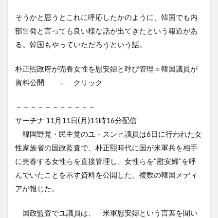
そうかと思うとこれに呼応したかのように、韓国でも内
部告発と言っても良い様な話が出てきたという報道があ
る。韓国もやっていただろうという話。
朴正煕政府が売春女性を慰安婦と呼び管理＝韓国議員が
資料公開 ← クリック
－－－－－－－－－－－
サーチナ 11月11日(月)11時16分配信
韓国野党・民主党のユ・スンヒ議員は6日に行われた女
性家族省の国政監査で、朴正煕時代に国が米軍兵を相手
に売春する女性らを直接管理し、女性らを“慰安婦”を呼
んでいたことを示す資料を公開した。複数の韓国メディ
アが報じた。
国政監査でユ議員は、「米軍慰安婦という言葉を聞い