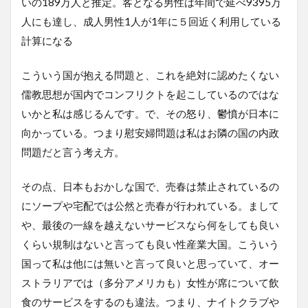
いの189万人と推定。客となる男性は年間で延べ9395万
人にも達し、成人男性1人が1年に５回近く利用している
計算になる
こういう国が抱える問題と、これを絶対に認めたくない
儒教思想が国内でコンフリクトを起こしているのではな
いかと私は感じるんです。で、その怒り、鬱憤が日本に
向かっている。つまり慰安婦問題は私はお隣の国の内政
問題だと言う考え方。
その点、日本もおかしな国で、売春は禁止されているの
にソープや宅配では公然と売春が行われている。まして
や、最後の一線を越えないサービスなら何をしても良い
くらい規制はないと言っても良い性産業大国。こういう
国って私は他には無いと言って良いと思っていて、オー
ストラリアでは（多分アメリカも）女性が席について飲
食のサービスをするのも違法。つまり、ナイトクラブや