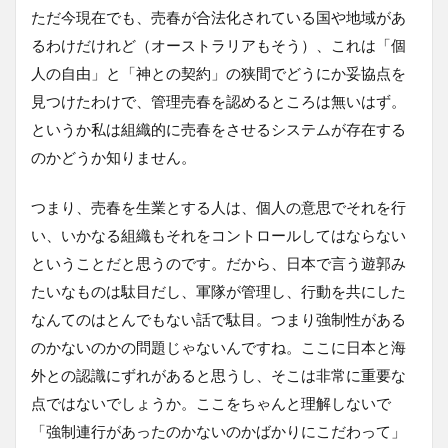
ただ今現在でも、売春が合法化されている国や地域があ
るわけだけれど（オーストラリアもそう）、これは「個
人の自由」と「神との契約」の狭間でどうにか妥協点を
見つけたわけで、管理売春を認めるところは無いはず。
というか私は組織的に売春をさせるシステムが存在する
のかどうか知りません。
つまり、売春を生業とする人は、個人の意思でそれを行
い、いかなる組織もそれをコントロールしてはならない
ということだと思うのです。だから、日本で言う遊郭み
たいなものは駄目だし、軍隊が管理し、行動を共にした
なんてのはとんでもない話で駄目。つまり強制性がある
のかないのかの問題じゃないんですね。ここに日本と海
外との認識にずれがあると思うし、そこは非常に重要な
点ではないでしょうか。ここをちゃんと理解しないで
「強制連行があったのかないのかばかりにこだわって」