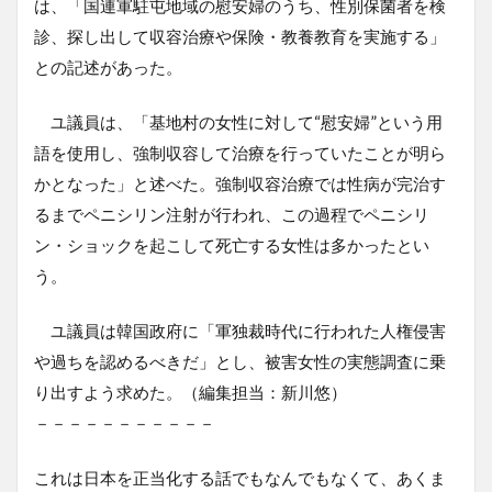
は、「国連軍駐屯地域の慰安婦のうち、性別保菌者を検
診、探し出して収容治療や保険・教養教育を実施する」
との記述があった。
ユ議員は、「基地村の女性に対して“慰安婦”という用
語を使用し、強制収容して治療を行っていたことが明ら
かとなった」と述べた。強制収容治療では性病が完治す
るまでペニシリン注射が行われ、この過程でペニシリ
ン・ショックを起こして死亡する女性は多かったとい
う。
ユ議員は韓国政府に「軍独裁時代に行われた人権侵害
や過ちを認めるべきだ」とし、被害女性の実態調査に乗
り出すよう求めた。（編集担当：新川悠）
－－－－－－－－－－－
これは日本を正当化する話でもなんでもなくて、あくま