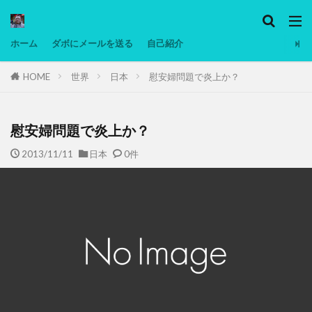
カテゴリー
ホーム
ダボにメールを送る
自己紹介
HOME
世界
日本
慰安婦問題で炎上か？
タグ
Ninjatrader
PC
グリグリ画像
マレーシア動画
ヨーグルト
慰安婦問題で炎上か？
低温調理・スロークッカー
低糖質ダイエット
2013/11/11
日本
0件
備忘録
動画
日本人村社会
脱水シート
検索