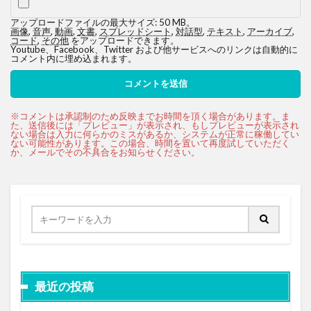
アップロードファイルの最大サイズ: 50 MB。
画像
,
音声
,
動画
,
文書
,
スプレッドシート
,
対話型
,
テキスト
,
アーカイブ
,
コード
,
その他
をアップロードできます。
Youtube、Facebook、Twitter および他サービスへのリンクは自動的に
コメント内に埋め込まれます。
最近の投稿