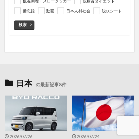
低温調理・スロークッカー
低糖質ダイエット
備忘録
動画
日本人村社会
脱水シート
検索
日本
の最新記事8件
2026/07/26
2026/07/24