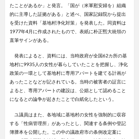
たことがあるか」と発言。「国が（米軍慰安婦を）組織
的に主導した証拠がある」と述べ、国家記録院から提出
を受けた資料「基地村浄化対策」を発表した。同資料は
1977年4月に作成されたもので、表紙に朴正煕大統領の
直筆サインがある。
発表によると、資料には、当時政府が全国62カ所の基
地村に9935人の女性が暮らしていたことを把握し、浄化
政策の一環として基地村に専用アパートを建てる計画が
あったことなどが記されている。当時の被害者の証言に
よると、専用アパートの建設は、公娼として認めること
になるとの論争が起きたことで白紙化したという。
ユ議員はまた、各地域に基地村の女性を強制的に収容
する「性病管理所」があったとし、関連する条例や登記
簿謄本を公開した。この中の議政府市の条例改定案に