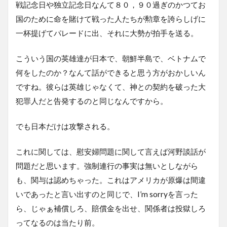
戦記念日や独立記念日なんて８０，９０過ぎのかつてお
国のために命を賭けて戦った人たちが勲章を誇らしげに
一杯提げてパレードに出、それに大勢が拍手を送る。
こういう国の英雄達が日本で、朝鮮半島で、ベトナムで
何をしたのか？なんて話ができると思う方がおかしいん
ですね。彼らは英雄じゃなくて、神との契約を破った大
犯罪人だと告発するのと同じなんですから。
でも日本だけは攻撃される。
これに関しては、慰安婦問題に関して言えば河野談話が
問題だと思います。強制連行の事実は無いとしながら
も、関与は認めちゃった。これはアメリカが原爆は間違
いであったと言い出すのと同じで、I’m sorryを言った
ら、じゃぁ補償しろ、賠償金を出せ、関係者は投獄しろ
ってなるのは当たり前。