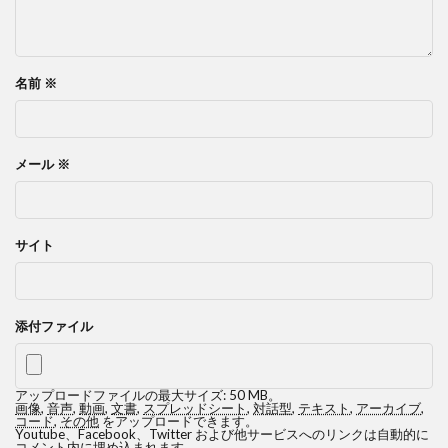
名前
※
メール
※
サイト
添付ファイル
アップロードファイルの最大サイズ: 50 MB。
画像
,
音声
,
動画
,
文書
,
スプレッドシート
,
対話型
,
テキスト
,
アーカイブ
,
コード
,
その他
をアップロードできます。
Youtube、Facebook、Twitter および他サービスへのリンクは自動的に
コメント内に埋め込まれます。