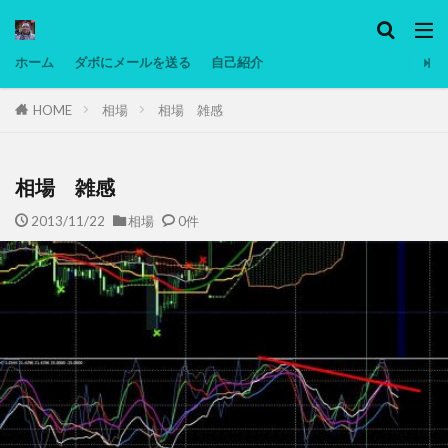
カテゴリー
ホーム
ダボにメールを送る
自己紹介
HOME
相場
相場 雑感
タグ
Ninjatrader
PC
グリグリ画像
マレーシア動画
ヨーグルト
相場 雑感
低温調理・スロークッカー
低糖質ダイエット
2013/11/22
相場
0件
備忘録
動画
日本人村社会
脱水シート
検索