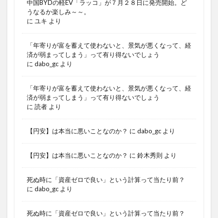
中国BYDの軽EV「ラッコ」が７月２８日に発売開始。ど
うなるか楽しみ～～。
に
ユキ
より
「年寄りが富を蓄えて使わないと、景気が悪くなって、経
済が弱まってしまう」って有り得ないでしょう
に
dabo_gc
より
「年寄りが富を蓄えて使わないと、景気が悪くなって、経
済が弱まってしまう」って有り得ないでしょう
に
読者
より
【円安】は本当に悪いことなのか？
に
dabo_gc
より
【円安】は本当に悪いことなのか？
に
鈴木秀則
より
死ぬ時に「資産ゼロで良い」という計算って当たり前？
に
dabo_gc
より
死ぬ時に「資産ゼロで良い」という計算って当たり前？