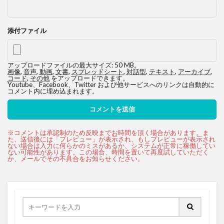
添付ファイル
アップロードファイルの最大サイズ: 50 MB。
画像
,
音声
,
動画
,
文書
,
スプレッドシート
,
対話型
,
テキスト
,
アーカイブ
,
コード
,
その他
をアップロードできます。
Youtube、Facebook、Twitter および他サービスへのリンクは自動的に
コメント内に埋め込まれます。