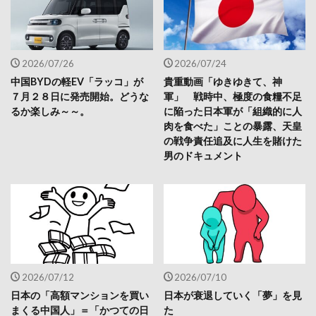
2026/07/26
2026/07/24
中国BYDの軽EV「ラッコ」が
貴重動画「ゆきゆきて、神
７月２８日に発売開始。どうな
軍」 戦時中、極度の食糧不足
るか楽しみ～～。
に陥った日本軍が「組織的に人
肉を食べた」ことの暴露、天皇
の戦争責任追及に人生を賭けた
男のドキュメント
2026/07/12
2026/07/10
日本の「高額マンションを買い
日本が衰退していく「夢」を見
まくる中国人」＝「かつての日
た