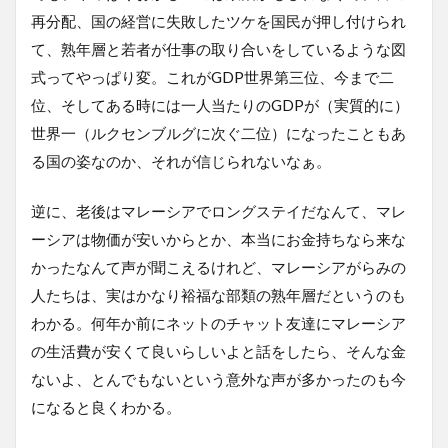
再分配、国の経営に失敗したツケを国民が押し付けられ
て、熟年層と若者が仕事の取り合いをしているような図
式ってやっぱり変。これがGDP世界第三位、今まで二
位、そしてある時には一人当たりのGDPが（実質的に）
世界一（ルクセンブルグに次ぐ二位）になったこともあ
る国の姿なのか、それが信じられないなぁ。
逆に、老後はマレーシアでロングステイだなんて、マレ
ーシアは物価が安いからとか、本当にお金持ちなら来な
かったなんて声が聞こえるけれど、マレーシアがらみの
人たちは、実はかなり裕福な部類の熟年層だというのも
わかる。何年か前にネットのチャット友達にマレーシア
の生活費が安くて良いらしいよと話をしたら、そんな金
ないよ、とんでもないという意外な声が多かったのも今
になると良くわかる。