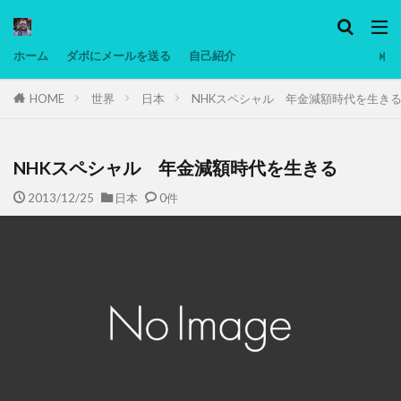
カテゴリー
ホーム
ダボにメールを送る
自己紹介
HOME
世界
日本
NHKスペシャル 年金減額時代を生き
タグ
Ninjatrader
PC
グリグリ画像
マレーシア動画
ヨーグルト
低温調理・スロークッカー
低糖質ダイエ
NHKスペシャル 年金減額時代を生きる
備忘録
動画
日本人村社会
脱水シート
2013/12/25
日本
0件
検索