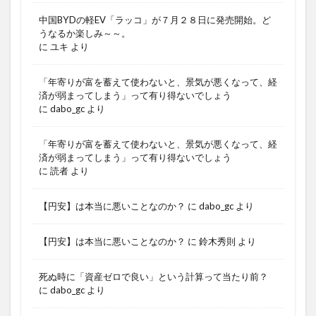
中国BYDの軽EV「ラッコ」が７月２８日に発売開始。ど
うなるか楽しみ～～。
に
ユキ
より
「年寄りが富を蓄えて使わないと、景気が悪くなって、経
済が弱まってしまう」って有り得ないでしょう
に
dabo_gc
より
「年寄りが富を蓄えて使わないと、景気が悪くなって、経
済が弱まってしまう」って有り得ないでしょう
に
読者
より
【円安】は本当に悪いことなのか？
に
dabo_gc
より
【円安】は本当に悪いことなのか？
に
鈴木秀則
より
死ぬ時に「資産ゼロで良い」という計算って当たり前？
に
dabo_gc
より