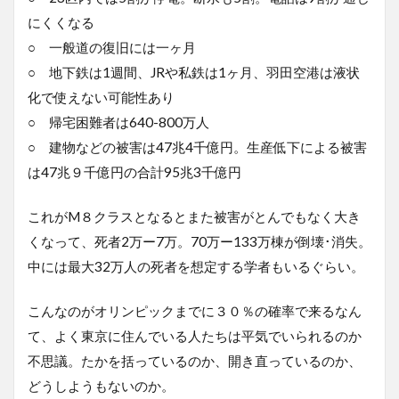
にくくなる
○ 一般道の復旧には一ヶ月
○ 地下鉄は1週間、JRや私鉄は1ヶ月、羽田空港は液状
化で使えない可能性あり
○ 帰宅困難者は640-800万人
○ 建物などの被害は47兆4千億円。生産低下による被害
は47兆９千億円の合計95兆3千億円
これがM８クラスとなるとまた被害がとんでもなく大き
くなって、死者2万ー7万。70万ー133万棟が倒壊･消失。
中には最大32万人の死者を想定する学者もいるぐらい。
こんなのがオリンピックまでに３０％の確率で来るなん
て、よく東京に住んでいる人たちは平気でいられるのか
不思議。たかを括っているのか、開き直っているのか、
どうしようもないのか。