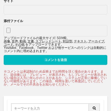
サイト
添付ファイル
アップロードファイルの最大サイズ: 50 MB。
画像
,
音声
,
動画
,
文書
,
スプレッドシート
,
対話型
,
テキスト
,
アーカイブ
,
コード
,
その他
をアップロードできます。
Youtube、Facebook、Twitter および他サービスへのリンクは自動的に
コメント内に埋め込まれます。