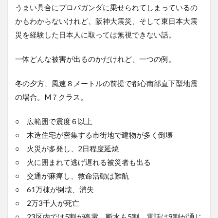
うまい具合にプロパガンダに乗せられてしまっているの
かもわからないけれど、阪神大震災、そして東日本大震
災を経験した日本人に取っては無視できない話。
一体どんな被害が出るのかだけれど、一つの例。
冬の夕方、風速８メートルの前提で都心南部直下型地震
の場合。M７クラス。
○ 広範囲で震度６以上
○ 木造住宅が密集する市街地で建物が多く倒壊
○ 火災が多発し、2日程度延焼
○ 火に囲まれて逃げ遅れる被災者も出る
○ 交通が麻痺し、救命活動は難航
○ 61万棟が倒壊、消失
○ 2万3千人が死亡
○ 23区内では5割が停電。断水も5割。電話は9割が通じ