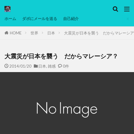
カテゴリー
ホーム
ダボにメールを送る
自己紹介
HOME
世界
日本
大震災が日本を襲う だからマレーシア
タグ
Ninjatrader
PC
グリグリ画像
マレーシア動画
ヨーグルト
低温調理・スロークッカー
低糖質ダイエ
大震災が日本を襲う だからマレーシア？
備忘録
動画
日本人村社会
脱水シート
2014/01/20
日本
,
雑感
0件
検索