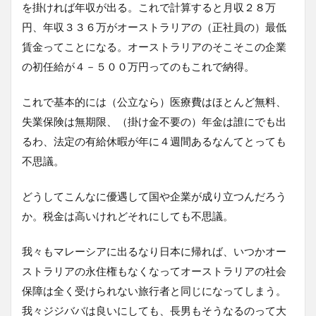
を掛ければ年収が出る。これで計算すると月収２８万
円、年収３３６万がオーストラリアの（正社員の）最低
賃金ってことになる。オーストラリアのそこそこの企業
の初任給が４－５００万円ってのもこれで納得。
これで基本的には（公立なら）医療費はほとんど無料、
失業保険は無期限、（掛け金不要の）年金は誰にでも出
るわ、法定の有給休暇が年に４週間あるなんてとっても
不思議。
どうしてこんなに優遇して国や企業が成り立つんだろう
か。税金は高いけれどそれにしても不思議。
我々もマレーシアに出るなり日本に帰れば、いつかオー
ストラリアの永住権もなくなってオーストラリアの社会
保障は全く受けられない旅行者と同じになってしまう。
我々ジジババは良いにしても、長男もそうなるのって大