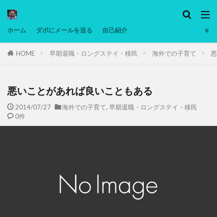
カテゴリー
ホーム
ダボにメールを送る
自己紹介
HOME
早期退職・ロングステイ・移民
海外での子育て
悪
タグ
Ninjatrader
PC
グリグリ画像
マレーシア動画
ヨーグルト
悪いことがあれば良いこともある
低温調理・スロークッカー
低糖質ダイエット
2014/07/27
海外での子育て
,
早期退職・ロングステイ・移民
0件
備忘録
動画
日本人村社会
脱水シート
検索