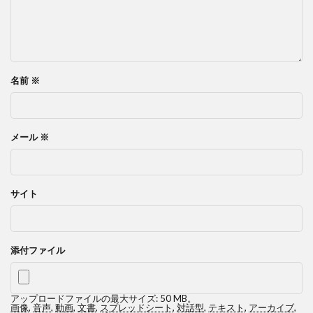
名前
※
メール
※
サイト
添付ファイル
アップロードファイルの最大サイズ: 50 MB。
画像
,
音声
,
動画
,
文書
,
スプレッドシート
,
対話型
,
テキスト
,
アーカイブ
,