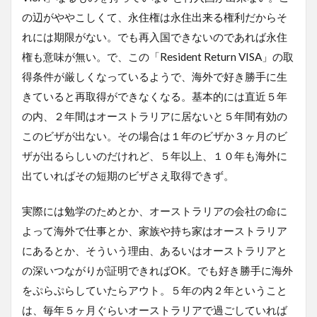
の辺がややこしくて、永住権は永住出来る権利だからそ
れには期限がない。でも再入国できないのであれば永住
権も意味が無い。で、この「Resident Return VISA」の取
得条件が厳しくなっているようで、海外で好き勝手に生
きていると再取得ができなくなる。基本的には直近５年
の内、２年間はオーストラリアに居ないと５年間有効の
このビザが出ない。その場合は１年のビザか３ヶ月のビ
ザが出るらしいのだけれど、５年以上、１０年も海外に
出ていればその短期のビザさえ取得できず。
実際には勉学のためとか、オーストラリアの会社の命に
よって海外で仕事とか、家族や持ち家はオーストラリア
にあるとか、そういう理由、あるいはオーストラリアと
の深いつながりが証明できればOK。でも好き勝手に海外
をぷらぷらしていたらアウト。５年の内２年ということ
は、毎年５ヶ月ぐらいオーストラリアで過ごしていれば