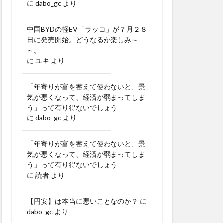
に
dabo_gc
より
中国BYDの軽EV「ラッコ」が７月２８
日に発売開始。どうなるか楽しみ～
～。
に
ユキ
より
「年寄りが富を蓄えて使わないと、景
気が悪くなって、経済が弱まってしま
う」って有り得ないでしょう
に
dabo_gc
より
「年寄りが富を蓄えて使わないと、景
気が悪くなって、経済が弱まってしま
う」って有り得ないでしょう
に
読者
より
【円安】は本当に悪いことなのか？
に
dabo_gc
より