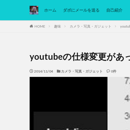
ホーム
ダボにメールを送る
自己紹介
カテゴリー
HOME
趣味
カメラ・写真・ガジェット
you
タグ
youtubeの仕様変更が
Ninjatrader
低糖質ダイエット
2014/11/04
カメラ・写真・ガジェット
0件