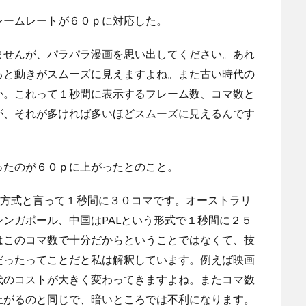
レームレートが６０ｐに対応した。
ませんが、パラパラ漫画を思い出してください。あれ
ると動きがスムーズに見えますよね。また古い時代の
か。これって１秒間に表示するフレーム数、コマ数と
が、それが多ければ多いほどスムーズに見えるんです
ったのが６０ｐに上がったとのこと。
C方式と言って１秒間に３０コマです。オーストラリ
ンガポール、中国はPALという形式で１秒間に２５
はこのコマ数で十分だからということではなくて、技
だったってことだと私は解釈しています。例えば映画
代のコストが大きく変わってきますよね。またコマ数
上がるのと同じで、暗いところでは不利になります。