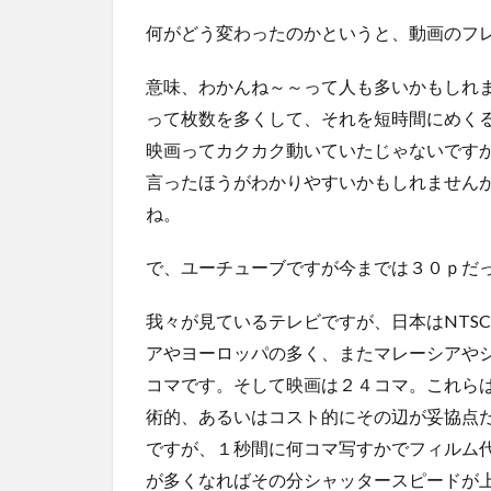
何がどう変わったのかというと、動画のフ
意味、わかんね～～って人も多いかもしれ
って枚数を多くして、それを短時間にめく
映画ってカクカク動いていたじゃないです
言ったほうがわかりやすいかもしれません
ね。
で、ユーチューブですが今までは３０ｐだ
我々が見ているテレビですが、日本はNTS
アやヨーロッパの多く、またマレーシアやシ
コマです。そして映画は２４コマ。これら
術的、あるいはコスト的にその辺が妥協点
ですが、１秒間に何コマ写すかでフィルム
が多くなればその分シャッタースピードが