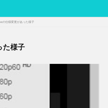
tubeの仕様変更があった様子
あった様子
PC
グリグリ画像
マレーシア動画
ヨーグルト
低温調理・ス
備忘録
動画
日本人村社会
脱水シート
検索