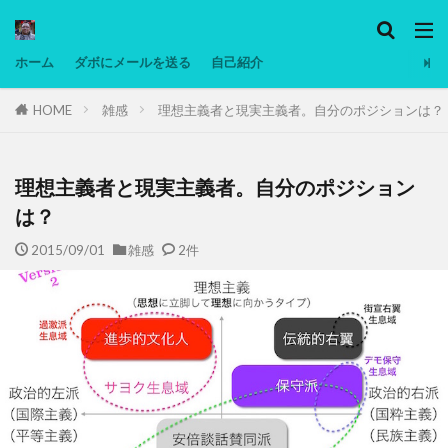
カテゴリー
ホーム
ダボにメールを送る
自己紹介
HOME
雑感
理想主義者と現実主義者。自分のポジションは？
タグ
Ninjatrader
PC
グリグリ画像
マレーシア動画
ヨーグルト
理想主義者と現実主義者。自分のポジション
低温調理・スロークッカー
低糖質ダイエット
は？
備忘録
動画
日本人村社会
脱水シート
2015/09/01
雑感
2件
検索