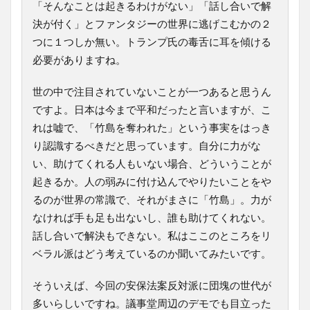
「そんなことは起きるわけがない」「話し合いで解
決が付く」とファンタジーの世界に逃げこむかの２
つに１つしか無い。トランプ氏の毒舌に耳を傾ける
必要がありますね。
世の中で注目されていないことが一つあると思うん
ですよ。日本は今まで平和だったと言いますが、こ
れは嘘で、「竹島を奪われた」という事実をはっき
り認識するべきだと思っています。自分に力がな
い、助けてくれる人もいない場合、どういうことが
起きるか。人の弱みに付け込んでやりたいことをや
るのが世界の常識で、それがまさに「竹島」。力が
なければ手も足も出ないし、誰も助けてくれない。
話し合いで解決もできない。私はここのところをリ
ベラル派はどう考えているのか聞いてみたいです。
そういえば、今回の安保法案反対派に団塊の世代が
多いらしいですね。議事堂周辺のデモでも目立った