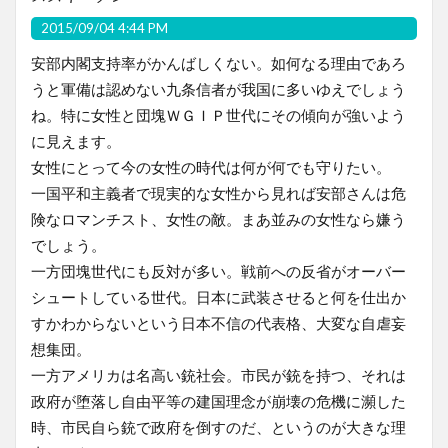
2015/09/04 4:44 PM
安部内閣支持率がかんばしくない。如何なる理由であろ
うと軍備は認めない九条信者が我国に多いゆえでしょう
ね。特に女性と団塊ＷＧＩＰ世代にその傾向が強いよう
に見えます。
女性にとって今の女性の時代は何が何でも守りたい。
一国平和主義者で現実的な女性から見れば安部さんは危
険なロマンチスト、女性の敵。まあ並みの女性なら嫌う
でしょう。
一方団塊世代にも反対が多い。戦前への反省がオーバー
シュートしている世代。日本に武装させると何を仕出か
すかわからないという日本不信の代表格、大変な自虐妄
想集団。
一方アメリカは名高い銃社会。市民が銃を持つ、それは
政府が堕落し自由平等の建国理念が崩壊の危機に瀕した
時、市民自ら銃で政府を倒すのだ、というのが大きな理