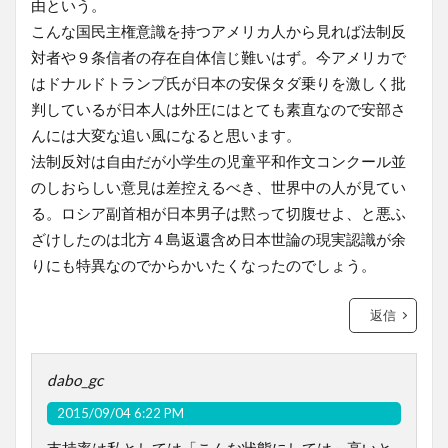
由という。
こんな国民主権意識を持つアメリカ人から見れば法制反
対者や９条信者の存在自体信じ難いはず。今アメリカで
はドナルドトランプ氏が日本の安保タダ乗りを激しく批
判しているが日本人は外圧にはとても素直なので安部さ
んには大変な追い風になると思います。
法制反対は自由だが小学生の児童平和作文コンクール並
のしおらしい意見は差控えるべき、世界中の人が見てい
る。ロシア副首相が日本男子は黙って切腹せよ、と悪ふ
ざけしたのは北方４島返還含め日本世論の現実認識が余
りにも特異なのでからかいたくなったのでしょう。
返信
dabo_gc
2015/09/04 6:22 PM