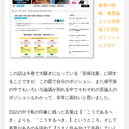
義者の縦
軸、善悪論
よりも現実
論 | 立花聡
オフィシャ
ルブログ
この話は今巷で大騒ぎになっている「安保法案」に関す
ることですが、この図で自分のポジション、また保守派
の中でもいろいろ論議が別れる中でそれぞれの言論人の
ポジションもわかって、非常に面白いと思いました。
日記の中で私の印象に残った言葉は【「こうであるべ
き」よりも、「こうするべき」】というところ。そして
差異があるのを認めて【うまく住み分けて共存していく