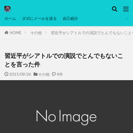
カテゴリー
ホーム
ダボにメールを送る
自己紹介
HOME
その他
習近平がシアトルでの演説でとんでもないこと
タグ
Ninjatrader
PC
グリグリ画像
マレーシア動画
低温調理・スロークッカー
低糖質ダイエット
備忘
習近平がシアトルでの演説でとんでもないこ
日本人村社会
脱水シート
とを言った件
2015/09/26
その他
4件
検索