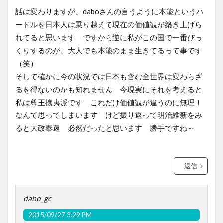
話は変わりますが、daboさんの言うように本能というハ
ードルを日本人は乗り越えて現在の価値観が築き上げら
れてると思います ですから逆に私がこの国で一番びっ
くりするのが、大人でも本能のまま生きてるって事です
（笑）
そして確かに今の状況では日本も含む全世界は変わらざ
るを得ないのかも知れません 今現実にそれを考えると
私は尊王攘夷派です これだけ価値観が違うのに無理！
なんて思ってしまいます けど振り返って明治維新をみ
ると大政奉還 必然だったと思います 勝手ですね～
返信
dabo_gc
2015/09/27 3:29 PM