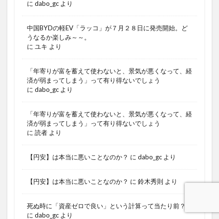
に
dabo_gc
より
中国BYDの軽EV「ラッコ」が７月２８日に発売開始。ど
うなるか楽しみ～～。
に
ユキ
より
「年寄りが富を蓄えて使わないと、景気が悪くなって、経
済が弱まってしまう」って有り得ないでしょう
に
dabo_gc
より
「年寄りが富を蓄えて使わないと、景気が悪くなって、経
済が弱まってしまう」って有り得ないでしょう
に
読者
より
【円安】は本当に悪いことなのか？
に
dabo_gc
より
【円安】は本当に悪いことなのか？
に
鈴木秀則
より
死ぬ時に「資産ゼロで良い」という計算って当たり前？
に
dabo_gc
より