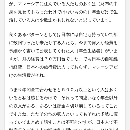
が、マレーシアに住んでいる人たちの多くは（財布の中
身を見せてもらったわけではないものの）年金だけで生
活している人は少数派かもしれないと思っています。
良くあるパターンとしては日本には自宅も持っていて年
に数回行ったり来たりする人たち。今まで何人か経費を
事細かく書いて公表してくれた人（年金生活者）がいま
すが、月の経費は３０万円台でした。でも日本の自宅維
持経費、日本への旅行費は入っておらず、マレーシアだ
けの生活費がそれ。
つまり年間全て合わせると５００万以上という人は多く
いると私は感じるわけで、それって間違いなく年金以外
の収入がある、あるいは貯金を切り崩しているってこと
ですよね。ただその他の収入といってもそれは多岐に渡
っていてまとめて話すことは不可能ですが、日本人で不
動産収入がある人の話は良く聞いていますし、MM2H以