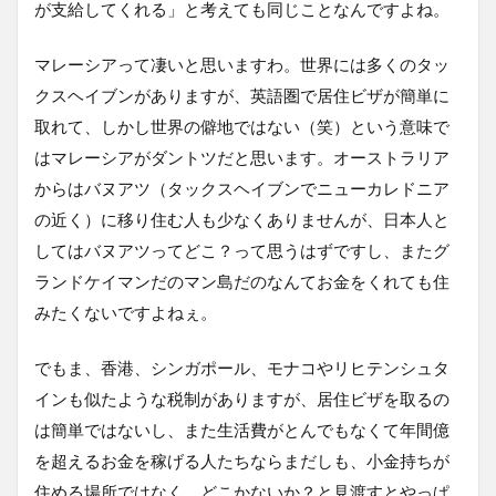
が支給してくれる」と考えても同じことなんですよね。
マレーシアって凄いと思いますわ。世界には多くのタッ
クスヘイブンがありますが、英語圏で居住ビザが簡単に
取れて、しかし世界の僻地ではない（笑）という意味で
はマレーシアがダントツだと思います。オーストラリア
からはバヌアツ（タックスヘイブンでニューカレドニア
の近く）に移り住む人も少なくありませんが、日本人と
してはバヌアツってどこ？って思うはずですし、またグ
ランドケイマンだのマン島だのなんてお金をくれても住
みたくないですよねぇ。
でもま、香港、シンガポール、モナコやリヒテンシュタ
インも似たような税制がありますが、居住ビザを取るの
は簡単ではないし、また生活費がとんでもなくて年間億
を超えるお金を稼げる人たちならまだしも、小金持ちが
住める場所ではなく、どこかないか？と見渡すとやっぱ