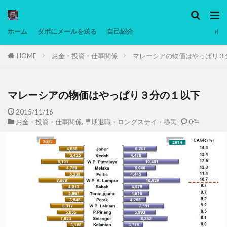
カテゴリー
ホーム
ダボにメールを送る
自己紹介
HOME
お金・投資・仕事関係
マレーシアの物価はやっぱり３
タグ
Ninjatrader
PC
グリグリ画像
マレーシア動画
ヨーグルト
マレーシアの物価はやっぱり３分の１以下
低温調理・スロークッカー
低糖質ダイエット
2015/11/16
お金・投資・仕事関係
,
早期退職・ロングステイ・移民
0件
備忘録
動画
日本人村社会
脱水シート
検索