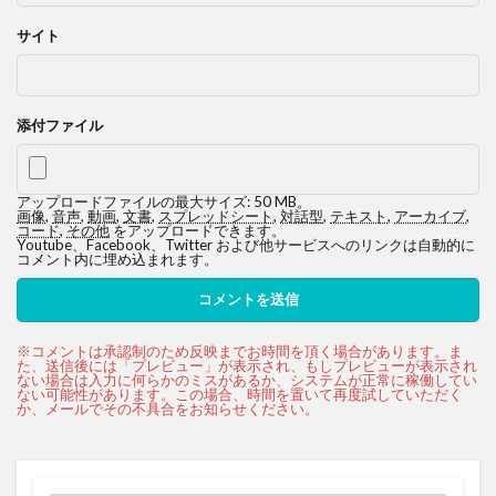
サイト
添付ファイル
アップロードファイルの最大サイズ: 50 MB。
画像
,
音声
,
動画
,
文書
,
スプレッドシート
,
対話型
,
テキスト
,
アーカイブ
,
コード
,
その他
をアップロードできます。
Youtube、Facebook、Twitter および他サービスへのリンクは自動的に
コメント内に埋め込まれます。