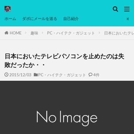
カテゴリー
ホーム
ダボにメールを送る
自己紹介
HOME
趣味
PC・ハイテク・ガジェット
日本においたテ
タグ
Ninjatrader
PC
グリグリ画像
マレーシア動画
ヨーグルト
日本においたテレビパソコンを止めたのは失
低温調理・スロークッカー
低糖質ダイエット
敗だったか・・
備忘録
動画
日本人村社会
脱水シート
2015/12/03
PC・ハイテク・ガジェット
4件
検索