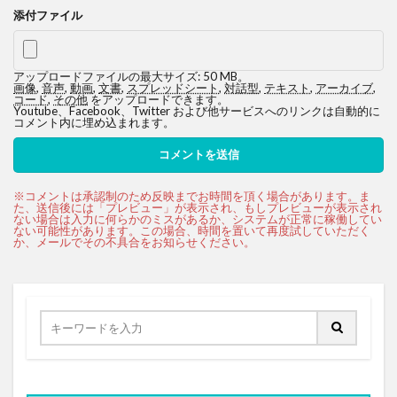
添付ファイル
アップロードファイルの最大サイズ: 50 MB。
画像
,
音声
,
動画
,
文書
,
スプレッドシート
,
対話型
,
テキスト
,
アーカイブ
,
コード
,
その他
をアップロードできます。
Youtube、Facebook、Twitter および他サービスへのリンクは自動的に
コメント内に埋め込まれます。