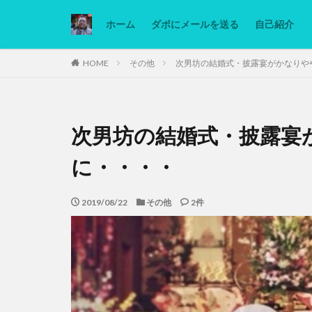
ホーム
ダボにメールを送る
自己紹介
カテゴリー
HOME
その他
次男坊の結婚式・披露宴がかなりや
タグ
次男坊の結婚式・披露宴
Ninjatrader
低糖質ダイエット
に・・・・
2019/08/22
その他
2件