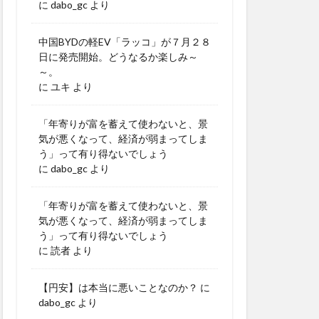
に
dabo_gc
より
中国BYDの軽EV「ラッコ」が７月２８
日に発売開始。どうなるか楽しみ～
～。
に
ユキ
より
「年寄りが富を蓄えて使わないと、景
気が悪くなって、経済が弱まってしま
う」って有り得ないでしょう
に
dabo_gc
より
「年寄りが富を蓄えて使わないと、景
気が悪くなって、経済が弱まってしま
う」って有り得ないでしょう
に
読者
より
【円安】は本当に悪いことなのか？
に
dabo_gc
より