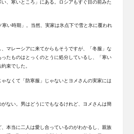
寒い、寒いところ」にある。ロシアもすぐ目の前みた
ソ寒い時期」。当然、実家は氷点下で雪と氷に覆われ
し、マレーシアに来てからもそうですが、「冬服」な
あったものはとっくのとうに処分しているし、「寒い
お約束でした。
じゃなくて「防寒服」じゃないとヨメさんの実家には
のがない。男はどうにでもなるけれど、ヨメさんは簡
ど、本当に二人は愛し合っているのがわかるし、親族