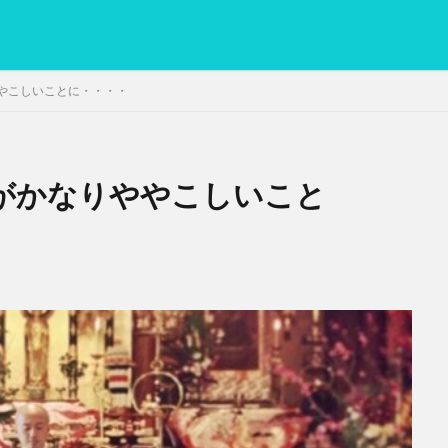
やこしいことに・・・・
がかなりややこしいこと
PC
グリグリ画像
マレーシア動画
ヨーグルト
低温調理・ス
備忘録
動画
日本人村社会
脱水シート
検索