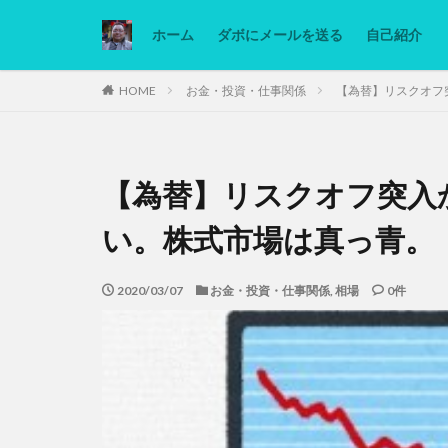
ホーム
ダボにメールを送る
自己紹介
カテゴリー
HOME
お金・投資・仕事関係
【為替】リスクオフ
タグ
【為替】リスクオフ突入
Ninjatrader
低糖質ダイエット
い。株式市場は真っ青。
2020/03/07
お金・投資・仕事関係
,
相場
0件