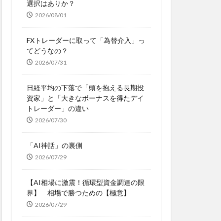
選択はありか？
2026/08/01
FXトレーダーに取って「為替介入」っ
てどうなの？
2026/07/31
日経平均の下落で「頭を抱える長期投
資家」と「大きなボーナスを得たデイ
トレーダー」の違い
2026/07/30
「AI神話」の裏側
2026/07/29
【AI相場に激震！循環型資金調達の限
界】 相場で勝つための【極意】
2026/07/29