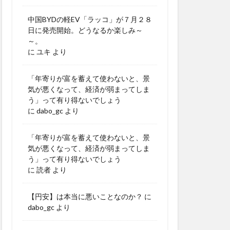
中国BYDの軽EV「ラッコ」が７月２８
日に発売開始。どうなるか楽しみ～
～。
に
ユキ
より
「年寄りが富を蓄えて使わないと、景
気が悪くなって、経済が弱まってしま
う」って有り得ないでしょう
に
dabo_gc
より
「年寄りが富を蓄えて使わないと、景
気が悪くなって、経済が弱まってしま
う」って有り得ないでしょう
に
読者
より
【円安】は本当に悪いことなのか？
に
dabo_gc
より