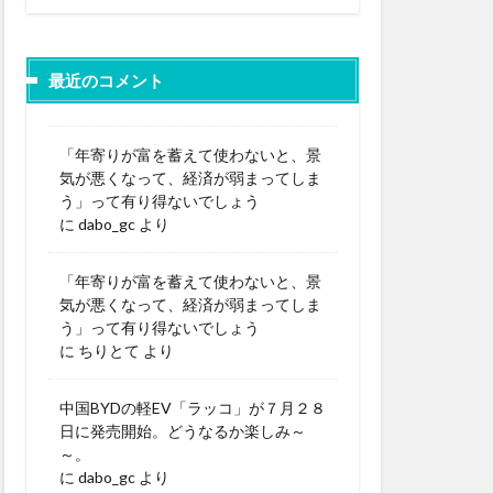
最近のコメント
「年寄りが富を蓄えて使わないと、景
気が悪くなって、経済が弱まってしま
う」って有り得ないでしょう
に
dabo_gc
より
「年寄りが富を蓄えて使わないと、景
気が悪くなって、経済が弱まってしま
う」って有り得ないでしょう
に
ちりとて
より
中国BYDの軽EV「ラッコ」が７月２８
日に発売開始。どうなるか楽しみ～
～。
に
dabo_gc
より