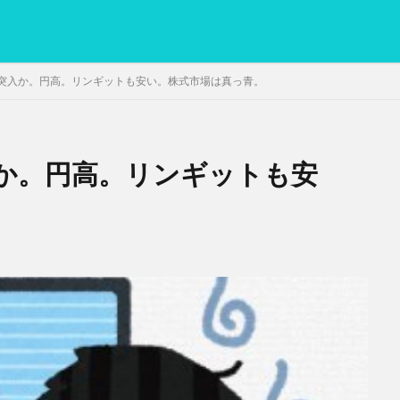
突入か。円高。リンギットも安い。株式市場は真っ青。
か。円高。リンギットも安
PC
グリグリ画像
マレーシア動画
ヨーグルト
低温調理・ス
備忘録
動画
日本人村社会
脱水シート
検索