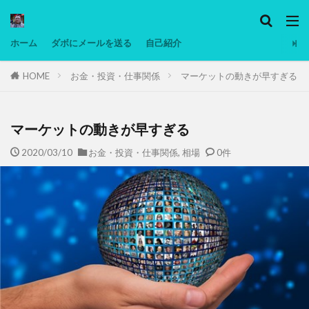
カテゴリー
ホーム
ダボにメールを送る
自己紹介
HOME
お金・投資・仕事関係
マーケットの動きが早すぎる
タグ
Ninjatrader
PC
グリグリ画像
マレーシア動画
低温調理・スロークッカー
低糖質ダイエット
備忘
マーケットの動きが早すぎる
日本人村社会
脱水シート
2020/03/10
お金・投資・仕事関係
,
相場
0件
検索