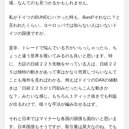
場」なんてのも見つかるかもしれません。
私がドイツのBUNDにハマった時も、Bund?それなに？と
言われたくらい。ヨーロッパでは知らない人はいないド
イツの国債ですが。
是非、トレードで悩んでいる方がいらっしゃったら、ち
ょっと違う世界を覗いてみるのも良いと思います。特
に、大証の日経２２５先物をやっている人は、日経２２
５は独特の動きがあって実はかなり売買しづらいなんて
ことも海外を見ればわかる。例えばドイツのDAXの値動
きは「日経２２５が１円刻みだったらこんな動きか
な？」みたいな感じ。もちろん１ティック抜きでも利益
が出るわけで、様々な手法が編み出せるはず。
それと日本ではマイナーな各国の国債も面白いと思いま
す。日本国債もそうですが、取引量は莫大なのね。でも