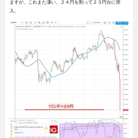
ますが、これまた凄い。２４円を割って２３円台に突
入。