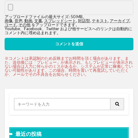
アップロードファイルの最大サイズ: 50 MB。
画像
,
音声
,
動画
,
文書
,
スプレッドシート
,
対話型
,
テキスト
,
アーカイブ
,
コード
,
その他
をアップロードできます。
Youtube、Facebook、Twitter および他サービスへのリンクは自動的に
コメント内に埋め込まれます。
最近の投稿