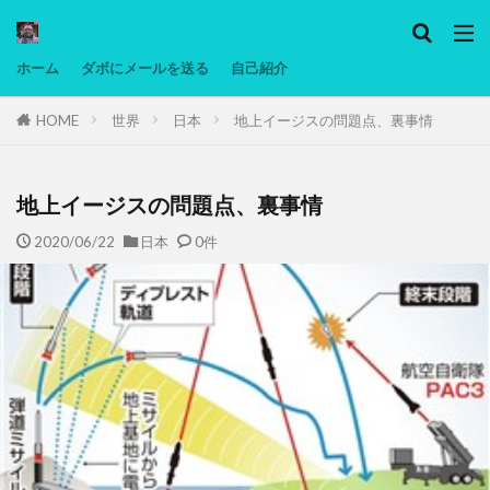
カテゴリー
ホーム
ダボにメールを送る
自己紹介
HOME
世界
日本
地上イージスの問題点、裏事情
タグ
Ninjatrader
PC
グリグリ画像
マレーシア動画
低温調理・スロークッカー
低糖質ダイエット
備忘
地上イージスの問題点、裏事情
日本人村社会
脱水シート
2020/06/22
日本
0件
検索