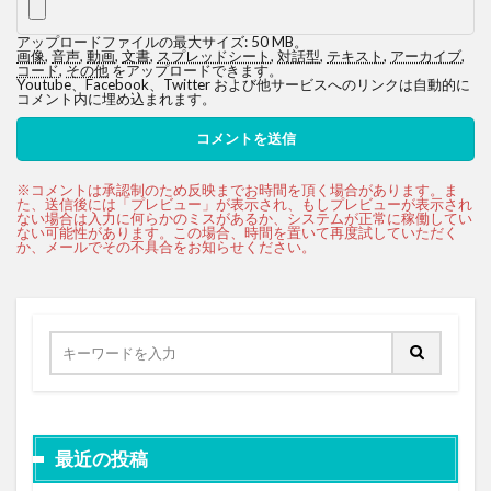
アップロードファイルの最大サイズ: 50 MB。
画像
,
音声
,
動画
,
文書
,
スプレッドシート
,
対話型
,
テキスト
,
アーカイブ
,
コード
,
その他
をアップロードできます。
Youtube、Facebook、Twitter および他サービスへのリンクは自動的に
コメント内に埋め込まれます。
最近の投稿