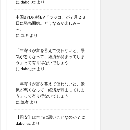
に
dabo_gc
より
中国BYDの軽EV「ラッコ」が７月２８
日に発売開始。どうなるか楽しみ～
～。
に
ユキ
より
「年寄りが富を蓄えて使わないと、景
気が悪くなって、経済が弱まってしま
う」って有り得ないでしょう
に
dabo_gc
より
「年寄りが富を蓄えて使わないと、景
気が悪くなって、経済が弱まってしま
う」って有り得ないでしょう
に
読者
より
【円安】は本当に悪いことなのか？
に
dabo_gc
より