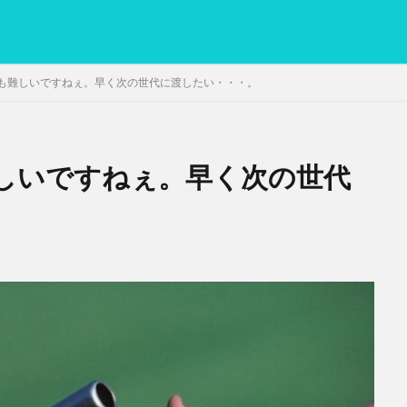
も難しいですねぇ。早く次の世代に渡したい・・・。
しいですねぇ。早く次の世代
PC
グリグリ画像
マレーシア動画
ヨーグルト
低温調理・ス
備忘録
動画
日本人村社会
脱水シート
検索