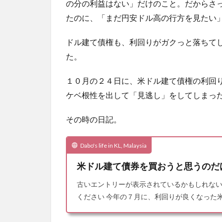
の分の利益はない」だけのこと。だからさ
たのに、「まだ円安ドル高の行方を見たい
ドル建て債権も、利回りがガクっと落ちて
た。
１０月の２４日に、米ドル建て債権の利回
ケベ根性を出して「見逃し」をしてしまっ
その時の日記。
Dabo's life in KL, Malaysia
米ドル建て債券を買おうと思うのだ
古いエントリーが表示されているかもしれな
ください 今年の７月に、利回りが良くなった