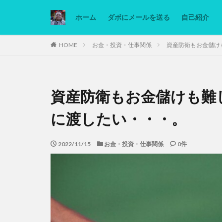
ホーム
ダボにメールを送る
自己紹介
カテゴリー
HOME
お金・投資・仕事関係
資産防衛もお金儲け
タグ
資産防衛もお金儲けも難
Ninjatrader
低糖質ダイエット
に渡したい・・・。
2022/11/15
お金・投資・仕事関係
0件