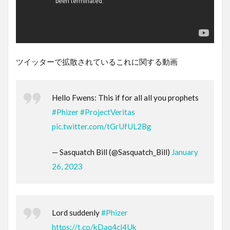
ツイッターで拡散されているこれに関する動画
Hello Fwens: This if for all all you prophets
#Phizer
#ProjectVeritas
pic.twitter.com/tGrUfUL2Bg
— Sasquatch Bill (@Sasquatch_Bill)
January
26, 2023
Lord suddenly
#Phizer
https://t.co/kDaq4cl4Uk