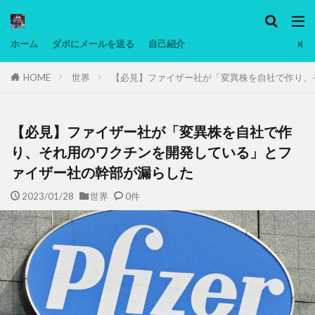
カテゴリー
ホーム
ダボにメールを送る
自己紹介
HOME
世界
【必見】ファイザー社が「変異株を自社で作り、
タグ
Ninjatrader
PC
グリグリ画像
マレーシア動画
ヨーグルト
【必見】ファイザー社が「変異株を自社で作
低温調理・スロークッカー
低糖質ダイエット
り、それ用のワクチンを開発している」とフ
ァイザー社の幹部が漏らした
備忘録
動画
日本人村社会
脱水シート
2023/01/28
世界
0件
検索