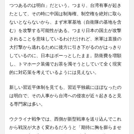
つつあるのは明白」だという。つまり、台湾有事が起き
たとして、その時に中国は制海権、制空権を絶対に取ら
ないとならないから、まず米軍基地（自衛隊の基地を含
む）を攻撃する可能性がある。つまり日本の国土が攻撃
されることを意味しているわけだけれど、米軍は直接の
大打撃から逃れるために後方に引き下がるのがはっきり
しているのに、日本はボーっとしたまま。防衛費を増額
し、トマホーク装備でお茶を濁そうとしていて全く現実
的に対応策を考えているようには見えない。
新しい習近平体制を見ても、習近平独裁にほぼなったの
は明白で、その人事から台湾への侵攻が近々起きると見
る専門家は多い。
ウクライナ戦争では、西側が新型戦車を送り込んでこれ
から戦況が大きく変わるだろうと「期待に胸を膨らませ