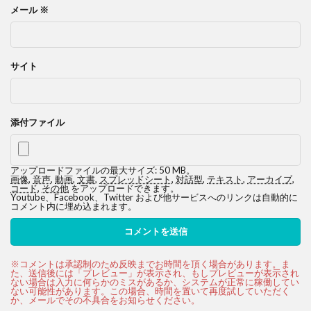
メール
※
サイト
添付ファイル
アップロードファイルの最大サイズ: 50 MB。
画像
,
音声
,
動画
,
文書
,
スプレッドシート
,
対話型
,
テキスト
,
アーカイブ
,
コード
,
その他
をアップロードできます。
Youtube、Facebook、Twitter および他サービスへのリンクは自動的に
コメント内に埋め込まれます。