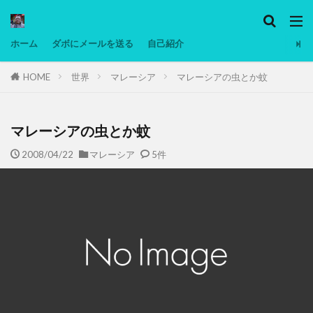
カテゴリー
ホーム
ダボにメールを送る
自己紹介
HOME
世界
マレーシア
マレーシアの虫とか蚊
タグ
Ninjatrader
PC
グリグリ画像
マレーシア動画
ヨーグルト
マレーシアの虫とか蚊
低温調理・スロークッカー
低糖質ダイエット
2008/04/22
マレーシア
5件
備忘録
動画
日本人村社会
脱水シート
検索