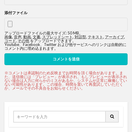
添付ファイル
アップロードファイルの最大サイズ: 50 MB。
画像
,
音声
,
動画
,
文書
,
スプレッドシート
,
対話型
,
テキスト
,
アーカイブ
,
コード
,
その他
をアップロードできます。
Youtube、Facebook、Twitter および他サービスへのリンクは自動的に
コメント内に埋め込まれます。