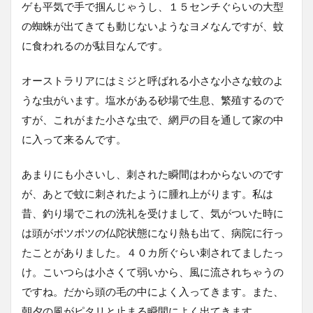
ゲも平気で手で掴んじゃうし、１５センチぐらいの大型
の蜘蛛が出てきても動じないようなヨメなんですが、蚊
に食われるのが駄目なんです。
オーストラリアにはミジと呼ばれる小さな小さな蚊のよ
うな虫がいます。塩水がある砂場で生息、繁殖するので
すが、これがまた小さな虫で、網戸の目を通して家の中
に入って来るんです。
あまりにも小さいし、刺された瞬間はわからないのです
が、あとで蚊に刺されたように腫れ上がります。私は
昔、釣り場でこれの洗礼を受けまして、気がついた時に
は頭がボツボツの仏陀状態になり熱も出て、病院に行っ
たことがありました。４０カ所ぐらい刺されてましたっ
け。こいつらは小さくて弱いから、風に流されちゃうの
ですね。だから頭の毛の中によく入ってきます。また、
朝夕の風がピタリと止まる瞬間によく出てきます。