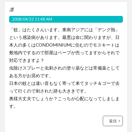
凛
2008/04/22 11:48 AM
「蚊」はたくさんいます。東南アジアには「デング熱」
という感染病があります。最悪は命に関わりますが、日
本人の多くはCONDOMINIUMに住むのでモスキートは
敷地内でするので部屋はベープが売ってますからそれで
対応できますよ？
虫除けスプレーと虫刺されの塗り薬などは常備薬として
ある方がお奨めです。
日本の蚊とは違い音もなく寄って来てタッチ＆ゴーで去
って行くので刺された跡も大ききです。
奥様大丈夫でしょうか？こっちが心配になってしましま
す。
返信