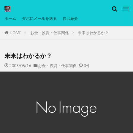
カテゴリー
ホーム
ダボにメールを送る
自己紹介
HOME
お金・投資・仕事関係
未来はわかるか？
タグ
Ninjatrader
PC
グリグリ画像
マレーシア動画
ヨーグルト
未来はわかるか？
低温調理・スロークッカー
低糖質ダイエット
2008/05/16
お金・投資・仕事関係
3件
備忘録
動画
日本人村社会
脱水シート
検索