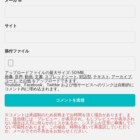
メール
※
サイト
添付ファイル
アップロードファイルの最大サイズ: 50 MB。
画像
,
音声
,
動画
,
文書
,
スプレッドシート
,
対話型
,
テキスト
,
アーカイブ
,
コード
,
その他
をアップロードできます。
Youtube、Facebook、Twitter および他サービスへのリンクは自動的に
コメント内に埋め込まれます。