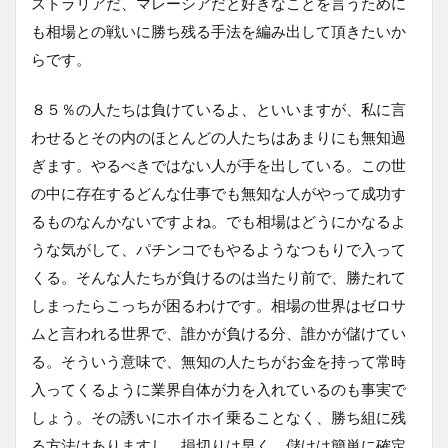
ストラリアだ、マレーシアだと好きなことを言うために
も相場との戦いに勝ち残る手法を編み出して頂きたいか
らです。
８５％の人たちは負けているよ、といいますが、私に言
わせるとその内のほとんどの人たちはあまりにも無知過
ぎます。やるべきではない人が手を出している。この世
の中に存在するどんな仕事でも無知な人がやって成功す
るものなんかないですよね。でも相場はどうにかなるよ
うな気がして、パチンコでもやるようなつもりで入って
くる。そんな人たちが負けるのは当たり前で、勝たれて
しまったらこっちが困るわけです。相場の世界はゼロサ
ムと言われる世界で、誰かが負ける分、誰かが儲けてい
る。そういう意味で、無知の人たちがお金を持って常時
入ってくるように業界自体が力を入れているのも事実で
しょう。その誘いにホイホイ乗ることなく、勝ち組に残
る方法はありますし、損切りは早く、儲けは簡単に確定