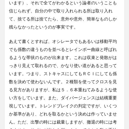
います）、それで全てがわかるという論者のいうことも
信じられず、自分の中で取り入れられる所は取り入れ
て、捨てる所は捨てたら、意外や意外、簡単なものしか
残らなかったというのが事実です。
あえて書くとすれば、オシレータでもあるいは移動平均
でも係数の違うものを並べるとレインボー曲線と呼ばれ
るような帯状のものが出来ます。これは収束と発散がは
っきり見えて取れるので、かなり使い道があると思って
います。つまり、ストキャスにしてもＲＣＩにしても係
数を決めて使わないんです。２種類を使ってクロスを見
る見方がありますが、私は５．６本重ねてみるような使
い方をしています。また、ダイバージェンスは結構重要
視しています。トレンドブレイクの判定ですが、いくつ
か基準があり、どれを取るかという決めは作っていませ
ん。ただ、出撃の時には裁量しますが、撤退の時には考