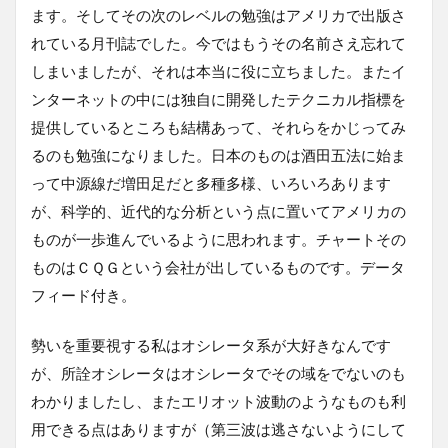
ます。そしてその次のレベルの勉強はアメリカで出版さ
れている月刊誌でした。今ではもうその名前さえ忘れて
しまいましたが、それは本当に役に立ちました。またイ
ンターネットの中には独自に開発したテクニカル指標を
提供しているところも結構あって、それらをかじってみ
るのも勉強になりました。日本のものは酒田五法に始ま
って中源線だ増田足だと多種多様、いろいろあります
が、科学的、近代的な分析という点に置いてアメリカの
ものが一歩進んでいるように思われます。チャートその
ものはＣＱＧという会社が出しているものです。データ
フィード付き。
勢いを重要視する私はオシレータ系が大好きなんです
が、所詮オシレータはオシレータでその域をでないのも
わかりましたし、またエリオット波動のようなものも利
用できる点はありますが（第三波は逃さないようにして