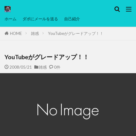
カテゴリー
ホーム
ダボにメールを送る
自己紹介
HOME
雑感
YouTubeがグレードアップ！！
タグ
Ninjatrader
PC
グリグリ画像
マレーシア動画
ヨーグルト
YouTubeがグレードアップ！！
低温調理・スロークッカー
低糖質ダイエット
2008/05/21
雑感
0件
備忘録
動画
日本人村社会
脱水シート
検索