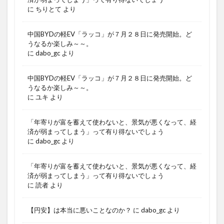
に
ちりとて
より
中国BYDの軽EV「ラッコ」が７月２８日に発売開始。ど
うなるか楽しみ～～。
に
dabo_gc
より
中国BYDの軽EV「ラッコ」が７月２８日に発売開始。ど
うなるか楽しみ～～。
に
ユキ
より
「年寄りが富を蓄えて使わないと、景気が悪くなって、経
済が弱まってしまう」って有り得ないでしょう
に
dabo_gc
より
「年寄りが富を蓄えて使わないと、景気が悪くなって、経
済が弱まってしまう」って有り得ないでしょう
に
読者
より
【円安】は本当に悪いことなのか？
に
dabo_gc
より