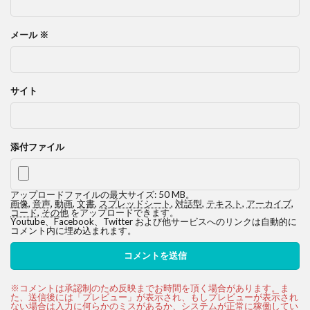
メール
※
サイト
添付ファイル
アップロードファイルの最大サイズ: 50 MB。
画像
,
音声
,
動画
,
文書
,
スプレッドシート
,
対話型
,
テキスト
,
アーカイブ
,
コード
,
その他
をアップロードできます。
Youtube、Facebook、Twitter および他サービスへのリンクは自動的に
コメント内に埋め込まれます。