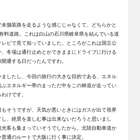
で未舗装路を走るような感じじゃなくて、どちらかと
た有料道路。これは白山の石川県岐阜県を結んでいる道
テレビで見て知っていました。ところがこれは国立公
か、冬場は通行止めとかできままにドライブに行ける
線開通する日だったんですわ。
いましたし、今回の旅行の大きな目的である、エネル
結ぶエネルギー帯のまっただ中をこの林道が走ってい
るわけです。
根もそうですが、天気が悪いときにはガスが出て視界
すし、絶景を楽しむ事は出来ないだろうと思いまし
観光客も集まっていそうでしたから。北陸自動車道か
い普通のルートで大阪に行く事に決定。