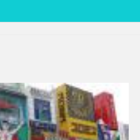
PC
グリグリ画像
マレーシア動画
ヨーグルト
低温調理・ス
備忘録
動画
日本人村社会
脱水シート
検索