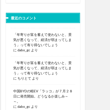
最近のコメント
「年寄りが富を蓄えて使わないと、景
気が悪くなって、経済が弱まってしま
う」って有り得ないでしょう
に
dabo_gc
より
「年寄りが富を蓄えて使わないと、景
気が悪くなって、経済が弱まってしま
う」って有り得ないでしょう
に
ちりとて
より
中国BYDの軽EV「ラッコ」が７月２８
日に発売開始。どうなるか楽しみ～
～。
に
dabo_gc
より