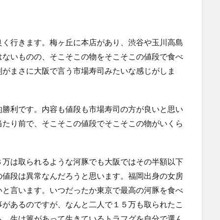
良く行きます。梅ヶ丘に本店があり、渋谷や玉川高島
はないものの、そこそこの物をそこそこの値段で食べ
利がまさに大阪で言う市場寿司みたいな感じがしま
的勝利です。内容も値段も市場寿司の方が良いと思い
当たり前で、そこそこの値段でそこそこの物がいくら
３万は取られるような河豚でも大阪ではその半額以下
の値段は異常なんだろうと思います。福岡出身の女房
いと言います。いつだったか東京で最高の河豚を食べ
事があるのですが、なんと二人で１５万も取られたこ
ら、生け簀があって生きているトラフグを自分で選ん