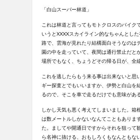
「白山スーパー林道」
これは林道と言ってもモトクロスのバイク
いうとXXXXスカイライン的なちゃんとし
路で、雲海が見れたり結構面白そうなのは
園の中を走っていて、夜間は通行禁止だと
場所でもなく、ちょうどその帰る日が、全
これを逃したらもう来る事は出来ないと思
ギー探査とでもいいますか、伊勢と白山を
るので、そこを車で走るだけでも意味があ
しかし天気も悪く考えてしまいました。箱
は数メートルしかないなんてこともありま
た。ましてや開通日ですからそれを狙って
ら名神に抜ける、おもしろくもなんともな