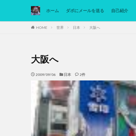
ホーム
ダボにメールを送る
自己紹介
カテゴリー
HOME
世界
日本
大阪へ
タグ
大阪へ
Ninjatrader
低糖質ダイエット
2009/09/06
日本
2件