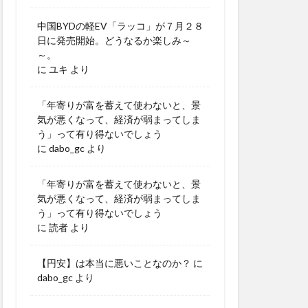
中国BYDの軽EV「ラッコ」が７月２８
日に発売開始。どうなるか楽しみ～
～。
に
ユキ
より
「年寄りが富を蓄えて使わないと、景
気が悪くなって、経済が弱まってしま
う」って有り得ないでしょう
に
dabo_gc
より
「年寄りが富を蓄えて使わないと、景
気が悪くなって、経済が弱まってしま
う」って有り得ないでしょう
に
読者
より
【円安】は本当に悪いことなのか？
に
dabo_gc
より