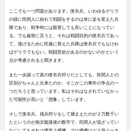
ここでも一つ問題があります。便衣兵、いわゆるゲリラ
の様に民間人に紛れて戦闘をするのは単に姿を変えた兵
隊であり、戦争時には殺害しても良いことになってい
る。でも厳密に言うと、それは戦闘目的の便衣兵であっ
て、逃げるために民服に替えた兵隊は便衣兵でもなけれ
ばゲリラでもない。戦闘意欲があるのかないのかという
点が考慮されると聞きます。
また一歩譲って真の便衣兵狩りだとしても、民間人との
区別がちゃんと出来たのか、そこがこの事件の争点の一
つだろうと思っています。私はそれはなされていなかっ
た可能性が高いと「想像」しています。
そして便衣兵、残兵狩りをして捕まえたのが２万数千い
たというのが南京陥落後の数字で、民間人が混ざってい
たにしてもそれは建前上捕虜。では捕虜はどう扱うべき