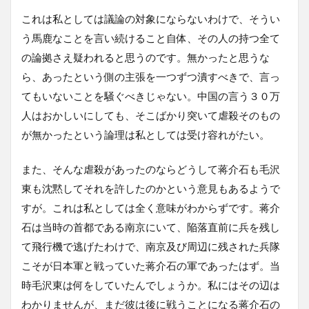
これは私としては議論の対象にならないわけで、そうい
う馬鹿なことを言い続けること自体、その人の持つ全て
の論拠さえ疑われると思うのです。無かったと思うな
ら、あったという側の主張を一つずつ潰すべきで、言っ
てもいないことを騒ぐべきじゃない。中国の言う３０万
人はおかしいにしても、そこばかり突いて虐殺そのもの
が無かったという論理は私としては受け容れがたい。
また、そんな虐殺があったのならどうして蒋介石も毛沢
東も沈黙してそれを許したのかという意見もあるようで
すが。これは私としては全く意味がわからずです。蒋介
石は当時の首都である南京にいて、陥落直前に兵を残し
て飛行機で逃げたわけで、南京及び周辺に残された兵隊
こそが日本軍と戦っていた蒋介石の軍であったはず。当
時毛沢東は何をしていたんでしょうか。私にはその辺は
わかりませんが、まだ彼は後に戦うことになる蒋介石の