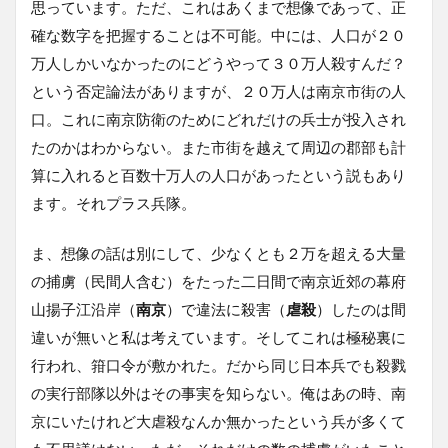
思っています。ただ、これはあくまで想像であって、正
確な数字を把握することは不可能。中には、人口が２０
万人しかいなかったのにどうやって３０万人殺すんだ？
という否定論法がありますが、２０万人は南京市街の人
口。これに南京防衛のためにどれだけの兵士が投入され
たのかはわからない。また市街を越えて周辺の郡部も計
算に入れると百数十万人の人口があったという説もあり
ます。それプラス兵隊。
ま、想像の話は別にして、少なくとも２万を超える大量
の捕虜（民間人含む）をたった二日間で南京近郊の幕府
山揚子江沿岸（
南京
）で違法に殺害（
虐殺
）したのは間
違いが無いと私は考えています。そしてこれは極秘裏に
行われ、箝口令が敷かれた。だから同じ日本兵でも殺戮
の実行部隊以外はその事実を知らない。俺はあの時、南
京にいたけれど大虐殺なんか無かったという兵が多くて