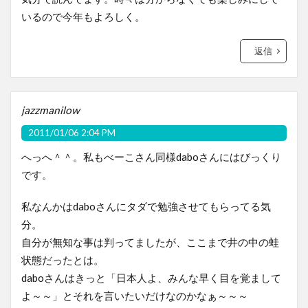
いるので今年もよろしく。
返信
jazzmanilow
2011/01/06 2:04 PM
へっへ＾＾。私もべーこさん同様daboさんにはびっくり
です。
私なんかはdaboさんにタダで勉強させてもらってる気
分。
自分が無知な事は判ってましたが、ここまで井の中の蛙
状態だったとは。
daboさんはきっと「日本人よ、みんな早く目を覚まして
よ～～」とそれを言いたいだけなのかなぁ～～～