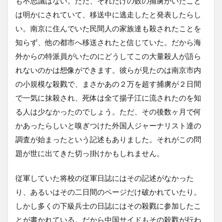
も不思議はない。ただ、それだけの数の捕虜がいたこと
は明かにされていて、移送中に逃走したと発表したらし
い。南京に住んでいた民間人の家族達も殺されたことを
知らず、他の都市へ移送されたと信じていた。だから海
外からの特派員がいたのにどうしてこの大量殺人が語ら
れないのかは想像ができます。彼らが見たのは南京市内
の小規模な殺戮で、まさかあの２万を超す捕虜が２日間
で一気に抹殺され、死体は全て揚子江に流されたのを知
る人は少なかったのでしょう。ただ、その後数ヶ月で何
かあったらしいと嗅ぎつけた外国人ジャーナリスト達の
調査が始まったという記述もありました。それがこの問
題が世に出てきた切っ掛けかもしれません。
従軍していた将校の従軍日誌にはその記述がなかった
り、あるいはその二日間のページだけ破かれていたり。
しかし多くの下級兵士の日誌にはその殺戮に参加したこ
とが書かれている。だから中国サイドもその殺戮が行わ