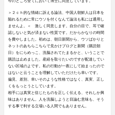
今のところ全てにおいて博士に同意しています。
＞２ｃｈ的な情緒に訴える論法、中国人朝鮮人は日本を
陥れるために常にウソを付くなんて論法も私には通用し
ませんよ。＜ 激しく同意します。自分の目で、耳で確
認しないと気が済まない性質です。だからかなりの時間
を費やしました。初めは、朝日新聞から、ウソばかりと
ネットのあちらこちらで見かけブログと新聞（購読朝
日）をにらめっこ、洗脳されてたまるかと、いうことで
購読は止めました。産経を取りたいのですが配達してい
ない区域のよです。私の行動が一夜にして始まったので
はないと云うことを理解していただけたら幸いです。
偏見、差別、幸いそのような性格ではなく、真実、正し
くをもっとうとしています。
相手には真実と信じたものを正しく伝える、それしか興
味はありません。人を洗脳しようと目論む意味も、そう
する事で利する立場いる人間でもありません。