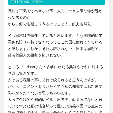
2011/01/06 1:10 PM
戦闘は正気では出来ない事。人間に一番大事な命が懸か
って居るのだ
から。何でも起こりうるのでしょう。飢えも然り。
私も日本は右傾化していると思います。もう国際的に愚
弄され誇りを持てなくなってるこの国に疲れてきている
と感じます。しかしそれも許されない。日本は思想的、
経済的囚人の役割を抜けれない。
ところで、daboさんの多岐にわたる興味やそれに対する
見識は驚きです。
人はある程度の事にそれは絞られると思うんですが。
だから、コメントをつけたくても私の知識ではお粗末で
恥をかきたくないと思っちゃいます。
人って金銭的や知的レベル、思考等、似通ってないと難
しいですよね私の場合黙って難しい講義を受ける生徒の
気分で読んでます。時々は分からなくても楽しみにして