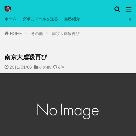
カテゴリー
ホーム
ダボにメールを送る
自己紹介
HOME
その他
南京大虐殺再び
タグ
Ninjatrader
PC
グリグリ画像
マレーシア動画
ヨーグルト
南京大虐殺再び
低温調理・スロークッカー
低糖質ダイエット
2011/01/05
その他
6件
備忘録
動画
日本人村社会
脱水シート
検索