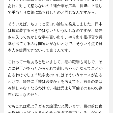
あれに対して怒らないの？連合軍が広島、長﨑に上陸し
て手当たり次第に撃ち殺したのと同じなんですから。
そういえば、ちょっと面白い論法を発見しました。日本
は核武装するべきではないという話しなのですが、冷静
さを失っておかしな事を言い出す、やり出す指揮官や兵
隊が出てくるのは間違いがないわけで、そういう点で日
本人を信用できないって言うんです。
これって一理あると思いまして、巷の犯罪も同じで、そ
こに包丁があったからそれで刺しちゃったなんてことが
あるわけでしょ？戦争史の中にはそういうケースがある
わけで、冷静に「核は必要か」を考えても、有事の際は
冷静じゃなくなるわけで、核は元より軍備そのものの存
在が駄目なのだと。
でもこれは私は子どもの論理だと思います。目の前に食
べ物がいっぱいあるから食べ過ぎてデブになる。だから