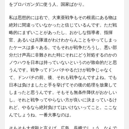
をプロパガンダに使う人、国家ばかり。
私は思想的には右で、大東亜戦争もその根底にある物は
絶対に間違っていなかったと信じているんです。ただ戦
略的にまずいことがあったし、おかしな指導者、指揮
官、あるいは兵隊達がわけわからんことをやってしまっ
たケースは多々ある。でもそれが戦争だろうし、悪い部
分だけ声高に非難された時にそれにどう対処するのかの
ノウハウを日本は持っていないというのが致命的だと思
うんです。戦争ってドンパチやるだけが戦争じゃなく
て、ドンパチの前、後、それも戦争なんですよね。でも
日本は負けましたと手を挙げてその後の処理を放棄して
しまったと思うんです。そもそも無条件降伏がおかしい
し。それと戦争ってやらない方が良いに決まっているけ
れど、やるなら絶対負けてはいけないってこと。ここな
んでしょうね、一番大事なのは。
そもそも大虐殺と言えば、広島、長﨑でしょう。なんで