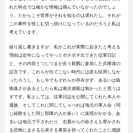
れた時点では確かな情報は掴んでいなかったのでしょ
う。だからこそ世界がそれを知るのは遅れたし、それが
この事件を怪しむ切っ掛けになっているのだろうと私は
考えています。
繰り返し書きますが、私がこれが実際に起きたと考える
理由は近年になってやっとボチボチ出てきた従軍日記
と、その内容とつじつまが合う殺戮に参加した兵隊達の
証言です。これらが出てこない時代には誰も信用しなか
ったろうし、もし今でもそれらが存在せず、あるいは偽
物臭さがあるとしたら私は南京虐殺は無かったと思うは
ずです。私としては、従軍日誌を公開してくれた本人や
遺族、そしてこれに関してしゃべれば地元の軍人会（同
じ経験をした同じ部隊の人が多い）に迷惑がかかる、あ
るいは地元で干されたり、右翼からの命さえも脅かされ
る恐怖にまさる公表する勇気を持ってくれたことに感謝