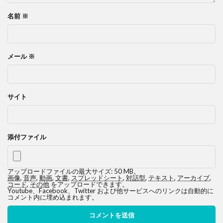
名前
※
メール
※
サイト
添付ファイル
アップロードファイルの最大サイズ: 50 MB。
画像
,
音声
,
動画
,
文書
,
スプレッドシート
,
対話型
,
テキスト
,
アーカイブ
,
コード
,
その他
をアップロードできます。
Youtube、Facebook、Twitter および他サービスへのリンクは自動的に
コメント内に埋め込まれます。