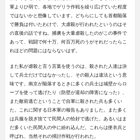
軍よりひ弱で、各地でゲリラ作戦を繰り広げていた程度
ではないかと想像しています。どちらにしても首都陥落
で勝負は付いたわけで、大虐殺が行われたというのはそ
の直後の話ですね。捕虜を大量虐殺したのがこの事件で
あって、戦闘で何十万、何百万死のうがそれだったらこ
れほどの問題にはならないはず。
また私が虐殺と言う言葉を使うのは、殺された人達は決
して兵士だけではなかったし、その殺人は違法という意
味です。南京が陥落するときに多くの兵士は城壁からロ
ープを使って逃げたり（防壁が退却の障害になった）、
また敵前逃亡ということで自軍に殺された兵も多くい
た。これに関する日本軍の報告もありました。また多く
は兵服を脱ぎ捨てて民間人の恰好で逃げた。あるいはま
だ多くいた民間人の中に紛れ込んだ。これらは便衣兵と
呼ばれ、当然それの掃討作戦が行われた。