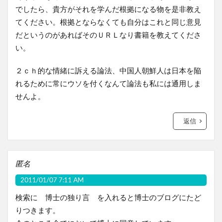
でしたら、貴方がそれを学んだ根拠になる物を是非教え
てください。根拠とならなくても自分はこれと同じ意見
だというのがあればそのＵＲＬなり書籍を教えてくださ
い。
２ｃｈ的な情緒に訴える論法、中国人朝鮮人は日本を陥
れるために常にウソを付くなんて論法も私には通用しま
せんよ。
返信
匿名
2011/01/07 7:11 AM
検索に 博士の独り言 を入れると博士のブログにたど
りつきます。