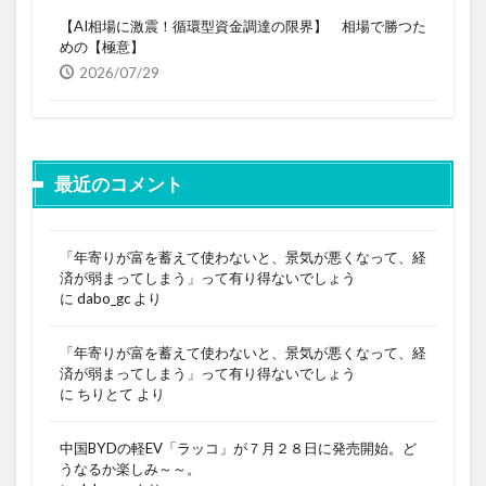
【AI相場に激震！循環型資金調達の限界】 相場で勝つた
めの【極意】
2026/07/29
最近のコメント
「年寄りが富を蓄えて使わないと、景気が悪くなって、経
済が弱まってしまう」って有り得ないでしょう
に
dabo_gc
より
「年寄りが富を蓄えて使わないと、景気が悪くなって、経
済が弱まってしまう」って有り得ないでしょう
に
ちりとて
より
中国BYDの軽EV「ラッコ」が７月２８日に発売開始。ど
うなるか楽しみ～～。