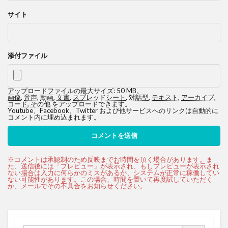
サイト
添付ファイル
アップロードファイルの最大サイズ: 50 MB。
画像
,
音声
,
動画
,
文書
,
スプレッドシート
,
対話型
,
テキスト
,
アーカイブ
,
コード
,
その他
をアップロードできます。
Youtube、Facebook、Twitter および他サービスへのリンクは自動的に
コメント内に埋め込まれます。