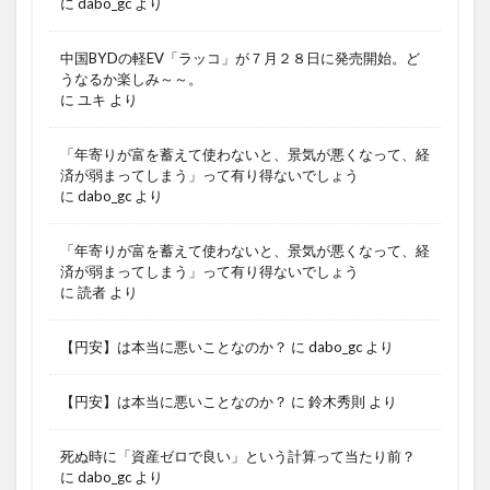
に
dabo_gc
より
中国BYDの軽EV「ラッコ」が７月２８日に発売開始。ど
うなるか楽しみ～～。
に
ユキ
より
「年寄りが富を蓄えて使わないと、景気が悪くなって、経
済が弱まってしまう」って有り得ないでしょう
に
dabo_gc
より
「年寄りが富を蓄えて使わないと、景気が悪くなって、経
済が弱まってしまう」って有り得ないでしょう
に
読者
より
【円安】は本当に悪いことなのか？
に
dabo_gc
より
【円安】は本当に悪いことなのか？
に
鈴木秀則
より
死ぬ時に「資産ゼロで良い」という計算って当たり前？
に
dabo_gc
より