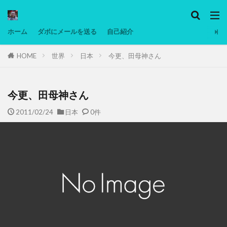
カテゴリー
ホーム
ダボにメールを送る
自己紹介
HOME
世界
日本
今更、田母神さん
タグ
Ninjatrader
PC
グリグリ画像
マレーシア動画
ヨーグルト
低温調理・スロークッカー
低糖質ダイエ
今更、田母神さん
備忘録
動画
日本人村社会
脱水シート
2011/02/24
日本
0件
検索