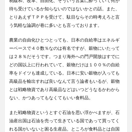
制緩和、改革、自由化、そういう言葉に酔っていて何が
待ち受けているか知らないのではないかとの話。また、
とりあえずＴＰＰを受けて、駄目ならその時考えろと言
う気軽な論調が巷に多いとも言っております。
農業の自由化ひとつとっても、日本の自給率はエネルギ
ーベースで４０数％なのは有名ですが、穀物にいたって
は２８％だそうです。つまり海外への門戸開放はすでに
どの国以上に行われていて、穀物だけは１００％の自給
率をドイツも達成している。日本に安い穀物が入っても
高級品を輸出すれば良いなんて言う論者もいるが、穀物
とは戦略物資であり高級品などはいつどうなるかわから
ない、かつあってもなくてもいい食料品。
また戦略物資というとすぐ石油を思い浮かべますが、石
油産出国は石油を売って生きている国であって買ってく
れる国がいないと困る生産品。ところが食料品とは自国