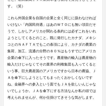
す。（笑）
これら外国企業を自国の企業と全く同じに扱わなければ
いけない「内国民待遇」はあのＷＴＯにも無い項目だそ
うで、しかしアメリカが関わる条約には必ずこれをいれ
ようとしてくるとのこと。既に発行したカナダ、メキシ
コとのＮＡＦＴＡでもこの条項により、カナダの農業の
集荷、加工、流通の分野の８０％はもうすでにアメリカ
企業の傘下に入ったそうです。農産物の輸入は農産物の
輸入だけじゃなくてその業界の利権集団も入ってくると
いう事。巨大農産国のアメリカですから日本の農協、Ｊ
Ａを傘下にしようとしてもまったくおかしくないです
ね。金融界への参入という面でもＪＡを欲しいんじゃな
いでしょうか。ＪＡを傘下にする方法なんか私の頭では
考えられませんが、何か仕掛けてきそうな気がします。