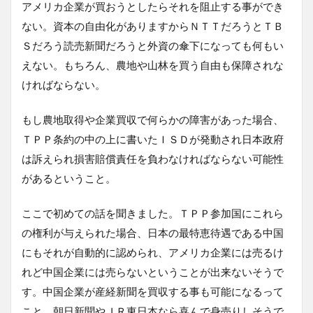
アメリカ企業が買おうとしたらそれを阻止する事ができ
ない。資本の自由化がありますからＮＴＴだろうとＴＢ
Ｓだろう読売新聞だろうと外資の傘下になっても何もい
えない。もちろん、農地や山林を買う自由も保障されな
ければならない。
もし農地取得や企業買収で何らかの障害があった場合、
ＴＰＰ条約の中の上に書いたＩＳＤが発動され日本政府
は訴えられ損害賠償責任を負わなければならない可能性
があるということ。
ここで初めての話を聞きました。ＴＰＰ参加国にこれら
の権利が与えられた場合、日本の最特恵待遇である中国
にもそれが自動的に認められ、アメリカ企業には売るけ
れど中国企業には売らないということが出来ないそうで
す。中国企業が産経新聞を買収する事も可能になるって
こと。朝日新聞やＪＲ東日本なら喜んで身売りしそうで