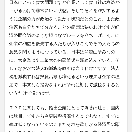
日本にとっては大問題ですが企業としては自社の利益が
上がるわけで非常にいい状態。そしてそれを維持するよ
うに企業の力が政治をも動かす状態だとのこと。また政
治家も自分たちで分かることの範囲は狭いわけですが経
済諮問会議のような様々なグループを立ち上げ、そこに
企業の利益を優先する人たちが入りこんでその人たちの
意見を聞くようになっている。日本は問題山済みなの
に、大企業は史上最大の内部留保を溜め込んでいる。そ
してなおかつ法人税減税を政府は言うわけですが、法人
税を減税すれば投資活動も増えるという理屈は企業の理
屈で、本来なら投資をすればそれに対して減税をすると
いうだけで済むはず。
ＴＰＰに関しても、輸出企業にとって為替は駄目。国内
は駄目。ですから今更関税撤廃するまでもなく、すでに
率は低くなっているのにまだそれを欲しがる経済界の願