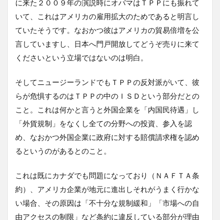
に来た２００９年の演説時にオバマはＴＰＰにも振れて
いて、これはアメリカの雇用拡大のためであると明言し
ていたそうです。なおかつ彼はアメリカの貿易倍増を公
言していますし、日本へ門戸開放してどうぞ売りに来て
くださいという立場ではないのは明白。
そしてニュージーランドでもＴＰＰの反対派がいて、彼
らが危惧するのはＴＰＰの中のＩＳＤという部分だとの
こと。これは何かと言うと外国企業を「内国民待遇」し
「外貨規制」をなくし全ての分野への投資、参入を認
め、なおかつ外国企業に政府に対する賠償請求権を認め
るというのがあるとのこと。
これは既にカナダでも問題になっており（ＮＡＦＴＡ条
約）、アメリカ企業が地元に進出しそれがうまく行かな
い場合、その原因は「不十分な規制緩和」「市場への自
由アクセスの制限」など条約に違反している部分が理由