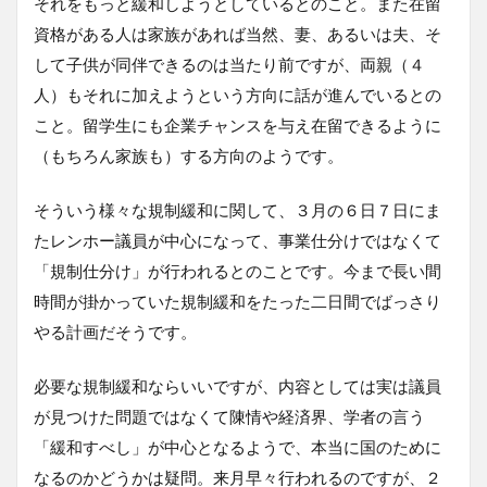
それをもっと緩和しようとしているとのこと。また在留
資格がある人は家族があれば当然、妻、あるいは夫、そ
して子供が同伴できるのは当たり前ですが、両親（４
人）もそれに加えようという方向に話が進んでいるとの
こと。留学生にも企業チャンスを与え在留できるように
（もちろん家族も）する方向のようです。
そういう様々な規制緩和に関して、３月の６日７日にま
たレンホー議員が中心になって、事業仕分けではなくて
「規制仕分け」が行われるとのことです。今まで長い間
時間が掛かっていた規制緩和をたった二日間でばっさり
やる計画だそうです。
必要な規制緩和ならいいですが、内容としては実は議員
が見つけた問題ではなくて陳情や経済界、学者の言う
「緩和すべし」が中心となるようで、本当に国のために
なるのかどうかは疑問。来月早々行われるのですが、２