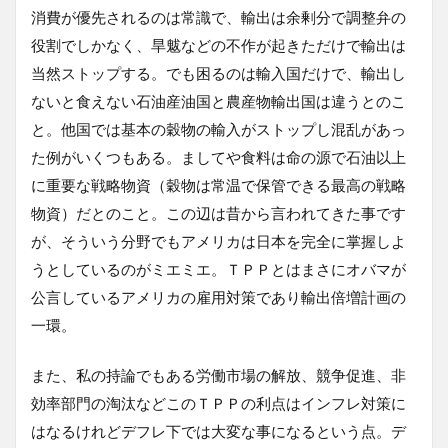
消費が優先されるのは常識で、輸出は余剰分で調整弁の
役割でしかなく、旱魃などの不作が起きただけで輸出は
当然ストップする。でも困るのは輸入国だけで、輸出し
ないと食えない石油産油国と農産物輸出国は違うとのこ
と。他国では基本の穀物の輸入がストップし混乱があっ
た例がいくつもある。ましてや食料は命の源で石油以上
に重要な戦略物資（穀物は常温で保管できる最高の戦略
物資）だとのこと。この辺は昔から言われてきた事です
が、そういう分野でもアメリカは日本を完全に掌握しよ
うとしているのがミエミエ。ＴＰＰとはまさにオバマが
公言しているアメリカの雇用対策であり輸出倍増計画の
一環。
また、私の持論でもある労働市場の解放、競争促進、非
効率部門の淘汰などこのＴＰＰの利点はインフレ対策に
はなるけれどデフレ下では大変な事になるという点。デ