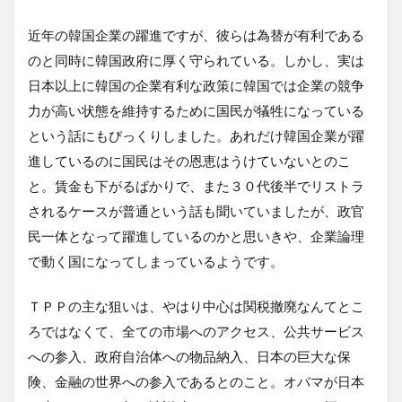
近年の韓国企業の躍進ですが、彼らは為替が有利である
のと同時に韓国政府に厚く守られている。しかし、実は
日本以上に韓国の企業有利な政策に韓国では企業の競争
力が高い状態を維持するために国民が犠牲になっている
という話にもびっくりしました。あれだけ韓国企業が躍
進しているのに国民はその恩恵はうけていないとのこ
と。賃金も下がるばかりで、また３０代後半でリストラ
されるケースが普通という話も聞いていましたが、政官
民一体となって躍進しているのかと思いきや、企業論理
で動く国になってしまっているようです。
ＴＰＰの主な狙いは、やはり中心は関税撤廃なんてとこ
ろではなくて、全ての市場へのアクセス、公共サービス
への参入、政府自治体への物品納入、日本の巨大な保
険、金融の世界への参入であるとのこと。オバマが日本