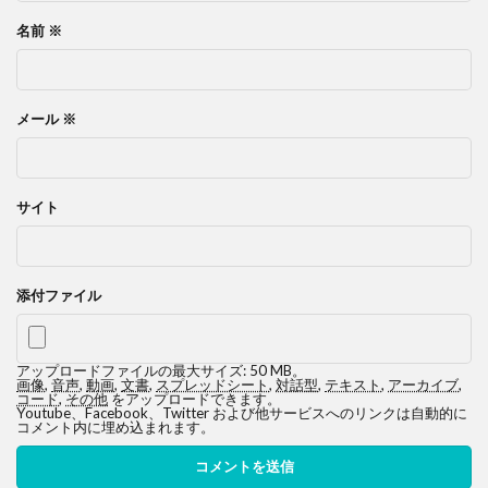
名前
※
メール
※
サイト
添付ファイル
アップロードファイルの最大サイズ: 50 MB。
画像
,
音声
,
動画
,
文書
,
スプレッドシート
,
対話型
,
テキスト
,
アーカイブ
,
コード
,
その他
をアップロードできます。
Youtube、Facebook、Twitter および他サービスへのリンクは自動的に
コメント内に埋め込まれます。