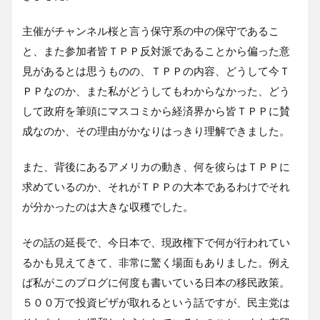
主催がチャンネル桜と言う保守系の中の保守であるこ
と、また参加者皆ＴＰＰ反対派であることから偏った意
見があるとは思うものの、ＴＰＰの内容、どうして今Ｔ
ＰＰなのか、また私がどうしてもわからなかった、どう
して政府を筆頭にマスコミから経済界から皆ＴＰＰに賛
成なのか、その理由がかなりはっきり理解できました。
また、背後にあるアメリカの動き、何を彼らはＴＰＰに
求めているのか、それがＴＰＰの大本であるわけでそれ
が分かったのは大きな収穫でした。
その話の延長で、今日本で、現政権下で何が行われてい
るかも見えてきて、非常に驚く場面もありました。例え
ば私がこのブログに何度も書いている日本の移民政策。
５００万で投資ビザが取れるという話ですが、民主党は