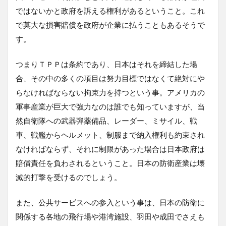
ではないかと政府を訴える権利があるということ。これ
で莫大な損害賠償を政府が企業に払うこともあるそうで
す。
つまりＴＰＰは条約であり、日本はそれを締結した場
合、その中の多くの項目は努力目標ではなくて絶対にや
らなければならない拘束力を持つという事。アメリカの
軍事産業が巨大で強力なのは誰でも知っていますが、当
然自衛隊への武器弾薬備品、レーダー、ミサイル、戦
車、戦艦からヘルメット、制服まで納入権利も約束され
なければならず、それに制限があった場合は日本政府は
賠償責任を負わされるということ。日本の防衛産業は壊
滅的打撃を受けるのでしょう。
また、公共サービスへの参入という事は、日本の防衛に
関係する各地の飛行場や港湾施設、羽田や成田でさえも