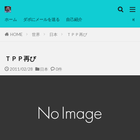
カテゴリー
ホーム
ダボにメールを送る
自己紹介
HOME
世界
日本
ＴＰＰ再び
タグ
Ninjatrader
PC
グリグリ画像
マレーシア動画
ヨーグルト
低温調理・スロークッカー
ＴＰＰ再び
低糖質ダイエット
備忘録
動画
日本人村社会
2011/02/28
日本
0件
脱水シート
検索