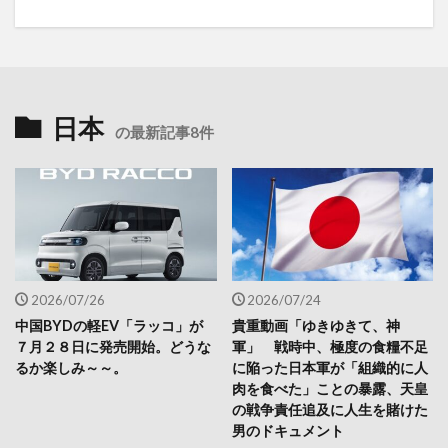
日本
の最新記事8件
2026/07/26
2026/07/24
中国BYDの軽EV「ラッコ」が
貴重動画「ゆきゆきて、神
７月２８日に発売開始。どうな
軍」 戦時中、極度の食糧不足
るか楽しみ～～。
に陥った日本軍が「組織的に人
肉を食べた」ことの暴露、天皇
の戦争責任追及に人生を賭けた
男のドキュメント