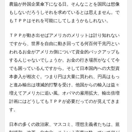
農協が外国企業傘下になる日。そんなことを国民は想像
もしないだろうしそれを求めているとは思えません。で
もＴＰＰはそれを可能にしてしまうかもしれない。
ＴＰＰが動き出せばアメリカのメリットは計り知れない
ですから、世界を自由に動き回ってる何百何千兆円とい
われるお金がアメリカ側について資金的バックアップも
するんじゃないでしょうか。お金の行き場所がなくて今
でも困っているんですから。そして日本国内への大型資
本参入が相次ぐ。つまり円は大量に買われ、円高はもっ
と進み輸出は壊滅的打撃を受け、他国からの輸入は益々
増えてアメリカに追い風。オバマの雇用拡大、輸出倍増
計画にはどうしてもＴＰＰが必要だってのが見えてきま
す。
日本の多くの政治家、マスコミ、理想主義者たちは、規